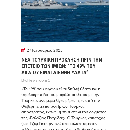
27 Ιανουαρίου 2025
ΝΕΑ ΤΟΥΡΚΙΚΗ ΠΡΟΚΛΗΣΗ ΠΡΙΝ ΤΗΝ
ΕΠΕΤΕΙΟ ΤΩΝ ΙΜΙΩΝ: “ΤΟ 49% ΤΟΥ
ΑΙΓΑΙΟΥ ΕΙΝΑΙ ΔΙΕΘΝΗ ΥΔΑΤΑ”
By:
Newsroom 1
«Το 49% του Αιγαίου είναι διεθνή ύδατα και η
υφαλοκρηπίδα του μοιράζεται εξίσου με την
Τουρκία», αναφέρει λίγες μέρες πριν από την
θλιβερή επέτειο των Ιμίων, Τούρκος
απόστρατος, εκ των εμπνευστών του δόγματος
της «Γαλάζιας Πατρίδας». O Τούρκος ναύαρχος
(ε.α) Τζεμ Γκιουρντενίζ αποκαλύπτει με τον
πλέον περίτρανο τρόπο, ότι το βαθύ κράτος της