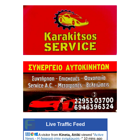
Live Traffic Feed
A visitor from
Kineta, Attiki
viewed "
Active
News - Η διαφορά στην ενημέρωση -
"
10 mins ago