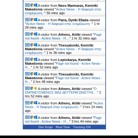
A visitor from
Neos Marmaras, Kentriki
Makedonia
viewed "
Active News - Η διαφορά στην
ενημέρωση -
"
56 mins ago
A visitor from
Patra, Dytiki Ellada
viewed
"
Active News - Η διαφορά στην ενημέρωση -
"
1 hr
28 mins ago
A visitor from
Athens, Attiki
viewed "
Page
not found - Active News - Η…
"
1 hr 32 mins ago
A visitor from
Thessaloniki, Kentriki
Makedonia
viewed "
Active News - Η διαφορά στην
ενημέρωση -
"
1 hr 36 mins ago
A visitor from
Leptokarya, Kentriki
Makedonia
viewed "
Page not found - Active News -
Η…
"
1 hr 52 mins ago
A visitor from
Thessaloniki, Kentriki
Makedonia
viewed "
Page not found - Active News -
Η…
"
2 hrs 48 mins ago
A visitor from
Athens, Attiki
viewed "
Ο
ΕΜΠΝΕΥΣΜΕΝΟΣ ΜΑΣ ΔΕΥΤΕΡΑΓΩΝΙΣΤΗΣ…
"
2
hrs 52 mins ago
A visitor from
Athens, Attiki
viewed "
Active
News - Η διαφορά στην ενημέρωση -
"
3 hrs 24 mins
ago
A visitor from
Athens, Attiki
viewed "
Page
not found - Active News - Η…
"
3 hrs 44 mins ago
Get Script
Real Time
Tracking ON