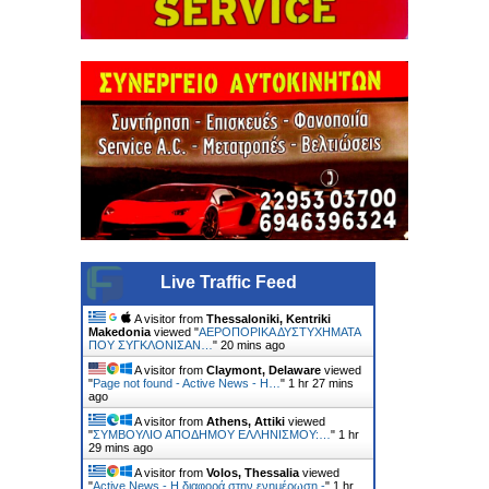
Live Traffic Feed
A visitor from
Thessaloniki, Kentriki
Makedonia
viewed "
ΑΕΡΟΠΟΡΙΚΑ ΔΥΣΤΥΧΗΜΑΤΑ
ΠΟΥ ΣΥΓΚΛΟΝΙΣΑΝ…
"
20 mins ago
A visitor from
Claymont, Delaware
viewed
"
Page not found - Active News - Η…
"
1 hr 27 mins
ago
A visitor from
Athens, Attiki
viewed
"
ΣΥΜΒΟΥΛΙΟ ΑΠΟΔΗΜΟΥ ΕΛΛΗΝΙΣΜΟΥ:…
"
1 hr
29 mins ago
A visitor from
Volos, Thessalia
viewed
"
Active News - Η διαφορά στην ενημέρωση -
"
1 hr