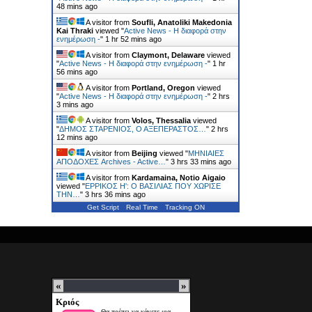
48 mins ago
A visitor from
Soufli, Anatoliki Makedonia
Kai Thraki
viewed "
Active News - Η διαφορά στην
ενημέρωση -
"
1 hr 52 mins ago
A visitor from
Claymont, Delaware
viewed
"
Active News - Η διαφορά στην ενημέρωση -
"
1 hr
56 mins ago
A visitor from
Portland, Oregon
viewed
"
Active News - Η διαφορά στην ενημέρωση -
"
2 hrs
3 mins ago
A visitor from
Volos, Thessalia
viewed
"
ΔΗΜΟΣ ΣΤΑΡΕΝΙΟΣ, Ο ΑΞΕΠΕΡΑΣΤΟΣ…
"
2 hrs
12 mins ago
A visitor from
Beijing
viewed "
ΜΗΝΙΑΙΕΣ
ΑΠΟΔΟΧΕΣ Archives - Active…
"
3 hrs 33 mins ago
A visitor from
Kardamaina, Notio Aigaio
viewed "
ΕΡΡΙΚΟΣ H': Ο ΒΑΣΙΛΙΑΣ ΠΟΥ ΧΩΡΙΣΕ
ΤΗΝ…
"
3 hrs 36 mins ago
Get Script
Real Time
Tracking ON