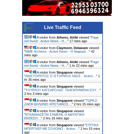
Live Traffic Feed
A visitor from
Athens, Attiki
viewed "
Page
not found - Active News - Η…
"
17 mins ago
A visitor from
Claymont, Delaware
viewed
"
ΜΜΕ Archives - Active News - Η διαφορά…
"
42
mins ago
A visitor from
Athens, Attiki
viewed "
Page
not found - Active News - Η…
"
1 hr 22 mins ago
A visitor from
Singapore
viewed
"
ΑΝΙΣΤΟΡΗΤΟΣ Ο ΙΣΤΟΡΙΚΟΣ ΛΑΟΣ - Active…
"
1
hr 35 mins ago
A visitor from
Singapore
viewed
"
ΤΟΥΡΛΟΥ ΚΑΤΣΑΡΟΛΑΣ: ΤΑ ΑΓΑΠΗΜΕΝΑ ΣΟΥ…
"
2 hrs 4 mins ago
A visitor from
Singapore
viewed "
ΤΩΡΑ Ο
ΖΑΕΦ ΔΗΛΩΝΕΙ ΧΡΙΣΤΙΑΝΟΣ…
"
2 hrs 15 mins ago
A visitor from
Singapore
viewed
"
ΕΓΚΑΙΝΙAΖΕΤΑΙ ΣΗΜΕΡΑ, Η ΑΜΥΝΤΙΚH
EΚΘΕΣΗ…
"
2 hrs 16 mins ago
A visitor from
Singapore
viewed "
ΣΠΙΤΙΚΑ
ΜΠΕΡΓΚΕΡ ΜΕ ΣΟΛΟΜΟ - Active…
"
2 hrs 53 mins
ago