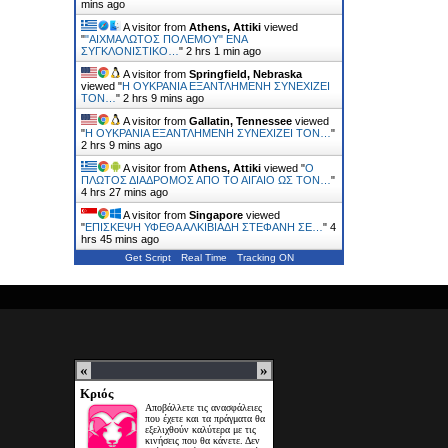
mins ago
A visitor from
Athens, Attiki
viewed
"
"ΑΙΧΜΑΛΩΤΟΣ ΠΟΛΕΜΟΥ" ΕΝΑ
ΣΥΓΚΛΟΝΙΣΤΙΚΟ…
"
2 hrs 1 min ago
A visitor from
Springfield, Nebraska
viewed "
H ΟΥΚΡΑΝΙΑ ΕΞΑΝΤΛΗΜΕΝΗ ΣΥΝΕΧΙΖΕΙ
ΤΟΝ…
"
2 hrs 9 mins ago
A visitor from
Gallatin, Tennessee
viewed
"
H ΟΥΚΡΑΝΙΑ ΕΞΑΝΤΛΗΜΕΝΗ ΣΥΝΕΧΙΖΕΙ ΤΟΝ…
"
2 hrs 9 mins ago
A visitor from
Athens, Attiki
viewed "
Ο
ΠΛΩΤΟΣ ΔΙΑΔΡΟΜΟΣ ΑΠΟ ΤΟ ΑΙΓΑΙΟ ΩΣ ΤΟΝ…
"
4 hrs 27 mins ago
A visitor from
Singapore
viewed
"
ΕΠΙΣΚΕΨΗ ΥΦΕΘΑ ΑΛΚΙΒΙΑΔΗ ΣΤΕΦΑΝΗ ΣΕ…
"
4
hrs 45 mins ago
Get Script
Real Time
Tracking ON