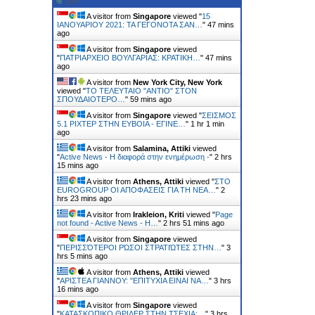
A visitor from
Singapore
viewed "
15
ΙΑΝΟΥΑΡΙΟΥ 2021: ΤΑ ΓΕΓΟΝΟΤΑ ΣΑΝ…
"
47 mins
ago
A visitor from
Singapore
viewed
"
ΠΑΤΡΙΑΡΧΕΙΟ ΒΟΥΛΓΑΡΙΑΣ: ΚΡΑΤΙΚΗ…
"
47 mins
ago
A visitor from
New York City, New York
viewed "
ΤΟ ΤΕΛΕΥΤΑΙΟ "ΑΝΤΙΟ" ΣΤΟΝ
ΣΠΟΥΔΑΙΟΤΕΡΟ…
"
59 mins ago
A visitor from
Singapore
viewed "
ΣΕΙΣΜΟΣ
5.1 ΡΙΧΤΕΡ ΣΤΗΝ ΕΥΒΟΙΑ - ΕΓΙΝΕ…
"
1 hr 1 min
ago
A visitor from
Salamina, Attiki
viewed
"
Active News - Η διαφορά στην ενημέρωση -
"
2 hrs
15 mins ago
A visitor from
Athens, Attiki
viewed "
ΣΤΟ
EUROGROUP ΟΙ ΑΠΟΦΑΣΕΙΣ ΓΙΑ ΤΗ ΝΕΑ…
"
2
hrs 23 mins ago
A visitor from
Irakleion, Kriti
viewed "
Page
not found - Active News - Η…
"
2 hrs 51 mins ago
A visitor from
Singapore
viewed
"
ΠΕΡΙΣΣΌΤΕΡΟΙ ΡΏΣΟΙ ΣΤΡΑΤΙΏΤΕΣ ΣΤΗΝ…
"
3
hrs 5 mins ago
A visitor from
Athens, Attiki
viewed
"
ΑΡΙΣΤΕΑ ΓΙΑΝΝΟΥ: "ΕΠΙΤΥΧΙΑ ΕΙΝΑΙ ΝΑ…
"
3 hrs
16 mins ago
A visitor from
Singapore
viewed
"
ΚΑΤΑΣΚΟΠΙΚΟ ΘΡΙΛΕΡ ΣΤΗΝ ΤΣΕΧΙΑ:…
"
3 hrs