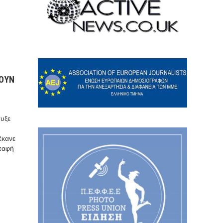
ΧΟΥΝ
τυξε
έκανε
επαφή