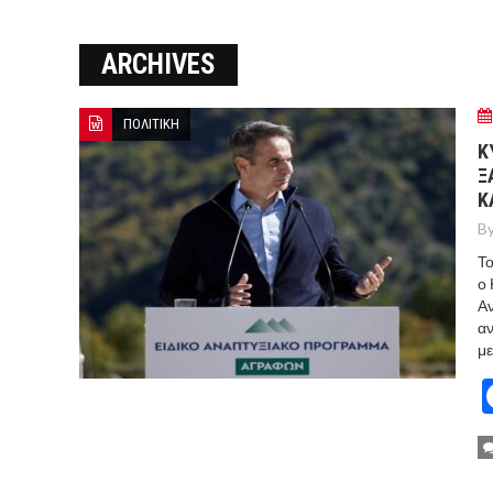
Ο ΠΑΝΟΣ ΑΒΡΑΜΟΠΟΥΛΟΣ Σ
ARCHIVES
8-26
Ο Πάνος Αβραμόπουλος στο 
ΠΟΛΙΤΙΚΗ
Κ
Ξ
Κ
By
Το
ο 
Αν
αν
με