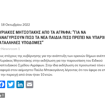
ΤΟ ΚΕΝΤΡΙΚΟ ΔΕΛΤΙΟ ΤΟΥ KONTRA – KONTRA NEWS 4-
MEGA NEWS – «NOW» με τον Βασίλη Σφήνα 3-8-26 !
18 Οκτωβρίου 2022
ΥΡΙΑΚΟΣ ΜΗΤΣΟΤΑΚΗΣ ΑΠΟ ΤΑ ΑΓΡΑΦΑ: “ΓΙΑ ΝΑ
ΑΝΑΓΥΡΙΣΟΥΝ ΠΙΣΩ ΤΑ ΝΕΑ ΠΑΙΔΙΑ ΠΙΣΩ ΠΡΕΠΕΙ ΝΑ ΥΠΑΡ
ΑΤΑΛΛΗΛΕΣ ΥΠΟΔΟΜΕΣ”
:
Newsroom 1
υς στόχους της κυβέρνησης για την ανάπτυξη των ορεινών δήμων ανέπ
Κυριάκος Μητσοτάκης στην εκδήλωση για την παρουσίαση του Ειδικού
απτυξιακού Σχεδίου Αγράφων. Στην ίδια εκδήλωση σε προσωπικό τόνο 
αφορά στον αείμνηστο Παύλο Μπακογιάννη λέγοντας ότι τον έφερε σε 
 την περιοχή από όταν ήταν 10 ετών.
Facebook
Twitter
LinkedIn
Email
0