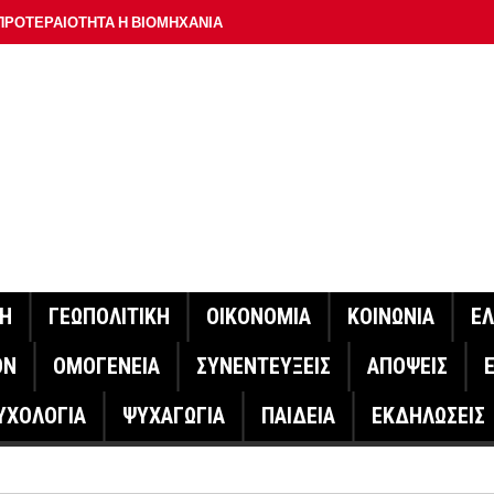
ΠΡΟΤΕΡΑΙΟΤΗΤΑ Η ΒΙΟΜΗΧΑΝΙΑ
ΟΝ ΣΠΟΥΔΑΙΟΤΕΡΟ ΕΡΜΗΝΕΥΤΗ ΛΑΚΗ ΧΑΛΚΙΑ –
ΑΦΕΙΟ ΑΘΗΝΩΝ
ΟΙΓΕΙ Η ΠΛΑΤΦΟΡΜΑ
ΓΟΝΟΤΑ ΣΑΝ ΣΗΜΕΡΑ
ΑΚΟΙΝΩΣΕ Ο ΜΗΤΣΟΤΑΚΗΣ ΓΙΑ ΤΟΥΣ ΠΥΡΟΠΛΗΚΤΟΥΣ
ΙΣ ΠΥΡΟΠΛΗΚΤΕΣ ΠΕΡΙΟΧΕΣ ΤΗΣ ΔΥΤΙΚΗΣ ΑΤΤΙΚΗΣ – ΣΤΟ
ΝΗ
ΓΕΩΠΟΛΙΤΙΚΗ
ΟΙΚΟΝΟΜΙΑ
ΚΟΙΝΩΝΙΑ
Ε
ΕΛΟΣ ΤΟΥΡΝΑΣ
ΟΝ
ΟΜΟΓΕΝΕΙΑ
ΣΥΝΕΝΤΕΥΞΕΙΣ
ΑΠΟΨΕΙΣ
ΗΝΑΣ ΕΡΕΥΝΗΤΗΣ ΣΤΗ ΔΑΝΙΑ ΣΧΕΔΙΑΖΕΙ DRONE ΓΙΑ ΤΗ
ΥΧΟΛΟΓΙΑ
ΨΥΧΑΓΩΓΙΑ
ΠΑΙΔΕΙΑ
ΕΚΔΗΛΩΣΕΙΣ
ΓΟΝΟΤΑ ΣΑΝ ΣΗΜΕΡΑ