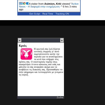
A visitor from
Asimion, Kriti
viewed "
Active
News - Η διαφορά στην ενημέρωση -
"
6 hrs 3 mins
ago
Get Script
Real Time
Tracking ON
Ζωδια