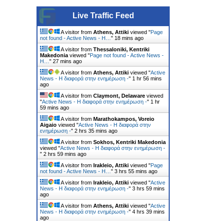
Live Traffic Feed
A visitor from
Athens, Attiki
viewed "
Page
not found - Active News - Η…
"
18 mins ago
A visitor from
Thessaloniki, Kentriki
Makedonia
viewed "
Page not found - Active News -
Η…
"
27 mins ago
A visitor from
Athens, Attiki
viewed "
Active
News - Η διαφορά στην ενημέρωση -
"
1 hr 56 mins
ago
A visitor from
Claymont, Delaware
viewed
"
Active News - Η διαφορά στην ενημέρωση -
"
1 hr
59 mins ago
A visitor from
Marathokampos, Voreio
Aigaio
viewed "
Active News - Η διαφορά στην
ενημέρωση -
"
2 hrs 35 mins ago
A visitor from
Sokhos, Kentriki Makedonia
viewed "
Active News - Η διαφορά στην ενημέρωση -
"
2 hrs 59 mins ago
A visitor from
Irakleio, Attiki
viewed "
Page
not found - Active News - Η…
"
3 hrs 55 mins ago
A visitor from
Irakleio, Attiki
viewed "
Active
News - Η διαφορά στην ενημέρωση -
"
3 hrs 59 mins
ago
A visitor from
Athens, Attiki
viewed "
Active
News - Η διαφορά στην ενημέρωση -
"
4 hrs 39 mins
ago