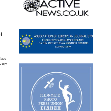
Η
τιος
 στην