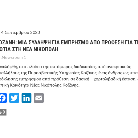
ΤΟ ΚΕΝΤΡΙΚΟ ΔΕΛΤΙΟ ΤΟΥ KONTRA – KONTRA NEWS 4-
MEGA NEWS – «NOW» με τον Βασίλη Σφήνα 3-8-26 !
4 Σεπτεμβρίου 2023
ΟΖΑΝΗ: ΜΙΑ ΣΥΛΛΗΨΗ ΓΙΑ ΕΜΠΡΗΣΜΟ ΑΠΟ ΠΡΟΘΕΣΗ ΓΙΑ Τ
ΩΤΙΑ ΣΤΗ ΝΕΑ ΝΙΚΟΠΟΛΗ
:
Newsroom 1
νελήφθη, στο πλαίσιο της αυτόφωρης διαδικασίας, από ανακριτικούς
αλλήλους της Πυροσβεστικής Υπηρεσίας Κοζάνης, ένας άνδρας ως υπαί
όκλησης εμπρησμού από πρόθεση, σε δασική – χορτολιβαδική έκταση,
πική Κοινότητα Νέας Νικόπολης Κοζάνης.
Facebook
Twitter
LinkedIn
Email
0