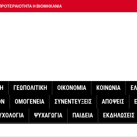
ΠΡΟΤΕΡΑΙΟΤΗΤΑ Η ΒΙΟΜΗΧΑΝΙΑ
ΟΝ ΣΠΟΥΔΑΙΟΤΕΡΟ ΕΡΜΗΝΕΥΤΗ ΛΑΚΗ ΧΑΛΚΙΑ –
ΑΦΕΙΟ ΑΘΗΝΩΝ
ΟΙΓΕΙ Η ΠΛΑΤΦΟΡΜΑ
ΓΟΝΟΤΑ ΣΑΝ ΣΗΜΕΡΑ
ΑΚΟΙΝΩΣΕ Ο ΜΗΤΣΟΤΑΚΗΣ ΓΙΑ ΤΟΥΣ ΠΥΡΟΠΛΗΚΤΟΥΣ
ΙΣ ΠΥΡΟΠΛΗΚΤΕΣ ΠΕΡΙΟΧΕΣ ΤΗΣ ΔΥΤΙΚΗΣ ΑΤΤΙΚΗΣ – ΣΤΟ
ΝΗ
ΓΕΩΠΟΛΙΤΙΚΗ
ΟΙΚΟΝΟΜΙΑ
ΚΟΙΝΩΝΙΑ
Ε
ΕΛΟΣ ΤΟΥΡΝΑΣ
ΟΝ
ΟΜΟΓΕΝΕΙΑ
ΣΥΝΕΝΤΕΥΞΕΙΣ
ΑΠΟΨΕΙΣ
ΗΝΑΣ ΕΡΕΥΝΗΤΗΣ ΣΤΗ ΔΑΝΙΑ ΣΧΕΔΙΑΖΕΙ DRONE ΓΙΑ ΤΗ
ΥΧΟΛΟΓΙΑ
ΨΥΧΑΓΩΓΙΑ
ΠΑΙΔΕΙΑ
ΕΚΔΗΛΩΣΕΙΣ
ΓΟΝΟΤΑ ΣΑΝ ΣΗΜΕΡΑ