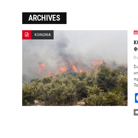
Ο ΠΑΝΟΣ ΑΒΡΑΜΟΠΟΥΛΟΣ Σ
ARCHIVES
8-26
Ο Πάνος Αβραμόπουλος στο 
ΚΟΙΝΩΝΙΑ
Κ
Φ
By
Συ
υπ
πρ
Το