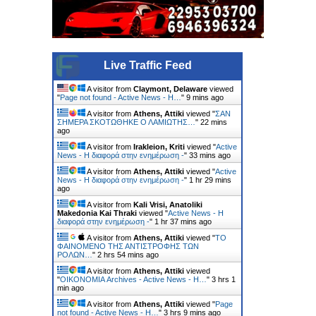
Live Traffic Feed
A visitor from
Claymont, Delaware
viewed
"
Page not found - Active News - Η…
"
9 mins ago
A visitor from
Athens, Attiki
viewed "
ΣΑΝ
ΣΗΜΕΡΑ ΣΚΟΤΩΘΗΚΕ Ο ΛΑΜΙΩΤΗΣ…
"
22 mins
ago
A visitor from
Irakleion, Kriti
viewed "
Active
News - Η διαφορά στην ενημέρωση -
"
33 mins ago
A visitor from
Athens, Attiki
viewed "
Active
News - Η διαφορά στην ενημέρωση -
"
1 hr 29 mins
ago
A visitor from
Kali Vrisi, Anatoliki
Makedonia Kai Thraki
viewed "
Active News - Η
διαφορά στην ενημέρωση -
"
1 hr 37 mins ago
A visitor from
Athens, Attiki
viewed "
ΤΟ
ΦΑΙΝΟΜΕΝΟ ΤΗΣ ΑΝΤΙΣΤΡΟΦΗΣ ΤΩΝ
ΡΟΛΩΝ…
"
2 hrs 54 mins ago
A visitor from
Athens, Attiki
viewed
"
ΟΙΚΟΝΟΜΙΑ Archives - Active News - Η…
"
3 hrs 1
min ago
A visitor from
Athens, Attiki
viewed "
Page
not found - Active News - Η…
"
3 hrs 9 mins ago