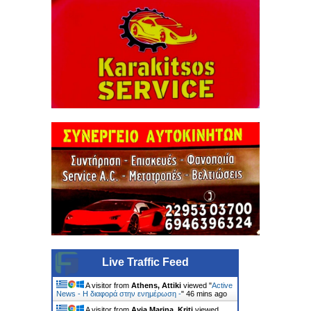
Live Traffic Feed
A visitor from
Athens, Attiki
viewed "
Active
News - Η διαφορά στην ενημέρωση -
"
46 mins ago
A visitor from
Ayia Marina, Kriti
viewed