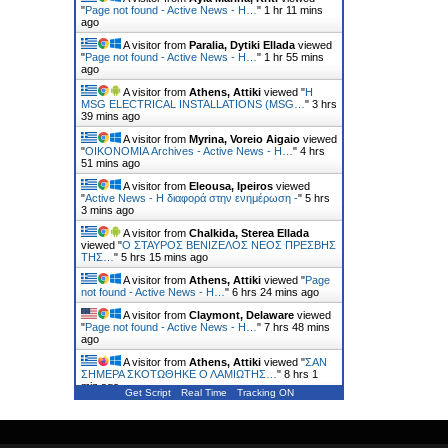
"
Page not found - Active News - Η…
"
1 hr 11 mins
ago
A visitor from
Paralia, Dytiki Ellada
viewed
"
Page not found - Active News - Η…
"
1 hr 55 mins
ago
A visitor from
Athens, Attiki
viewed "
Η
MSG ELECTRICAL INSTALLATIONS (MSG…
"
3 hrs
39 mins ago
A visitor from
Myrina, Voreio Aigaio
viewed
"
ΟΙΚΟΝΟΜΙΑ Archives - Active News - Η…
"
4 hrs
51 mins ago
A visitor from
Eleousa, Ipeiros
viewed
"
Active News - Η διαφορά στην ενημέρωση -
"
5 hrs
3 mins ago
A visitor from
Chalkida, Sterea Ellada
viewed "
Ο ΣΤΑΥΡΟΣ ΒΕΝΙΖΕΛΟΣ ΝΕΟΣ ΠΡΕΣΒΗΣ
ΤΗΣ…
"
5 hrs 15 mins ago
A visitor from
Athens, Attiki
viewed "
Page
not found - Active News - Η…
"
6 hrs 24 mins ago
A visitor from
Claymont, Delaware
viewed
"
Page not found - Active News - Η…
"
7 hrs 48 mins
ago
A visitor from
Athens, Attiki
viewed "
ΣΑΝ
ΣΗΜΕΡΑ ΣΚΟΤΩΘΗΚΕ Ο ΛΑΜΙΩΤΗΣ…
"
8 hrs 1
min ago
Get Script
Real Time
Tracking ON