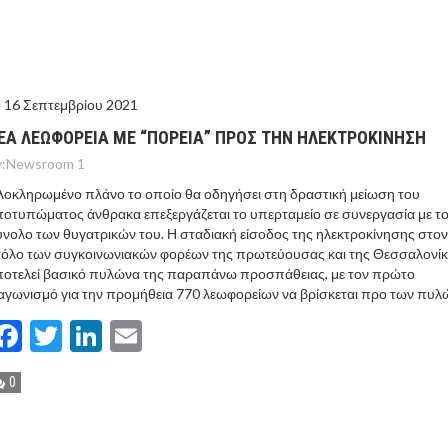
ΤΟ ΚΕΝΤΡΙΚΟ ΔΕΛΤΙΟ ΤΟΥ KONTRA – KONTRA NEWS 4-
MEGA NEWS – «NOW» με τον Βασίλη Σφήνα 3-8-26 !
16 Σεπτεμβρίου 2021
ΕΑ ΛΕΩΦΟΡΕΙΑ ΜΕ “ΠΟΡΕΙΑ” ΠΡΟΣ ΤΗΝ ΗΛΕΚΤΡΟΚΙΝΗΣΗ
:
Newsroom 1
οκληρωμένο πλάνο το οποίο θα οδηγήσει στη δραστική μείωση του
οτυπώματος άνθρακα επεξεργάζεται το υπερταμείο σε συνεργασία με τ
νολο των θυγατρικών του. Η σταδιακή είσοδος της ηλεκτροκίνησης στον
τόλο των συγκοινωνιακών φορέων της πρωτεύουσας και της Θεσσαλονί
ποτελεί βασικό πυλώνα της παραπάνω προσπάθειας, με τον πρώτο
αγωνισμό για την προμήθεια 770 λεωφορείων να βρίσκεται προ των πυλ
Facebook
Twitter
LinkedIn
Email
0