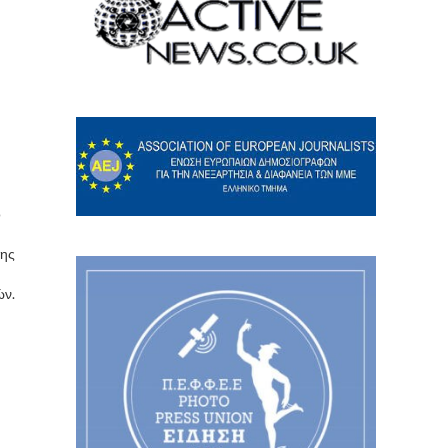
ο
κης
ών.