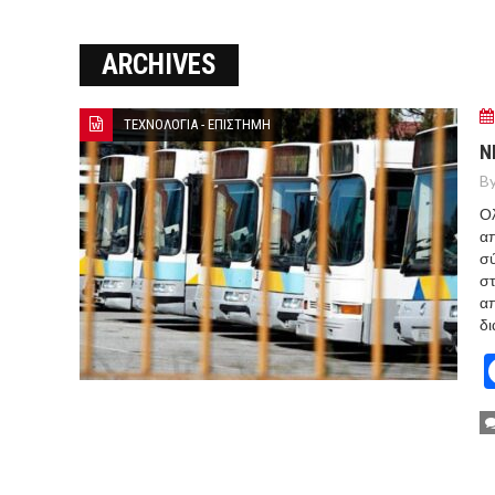
Ο ΠΑΝΟΣ ΑΒΡΑΜΟΠΟΥΛΟΣ Σ
ARCHIVES
8-26
Ο Πάνος Αβραμόπουλος στο 
ΤΕΧΝΟΛΟΓΙΑ - ΕΠΙΣΤΗΜΗ
Ν
By
Ολ
απ
σύ
σ
α
δι