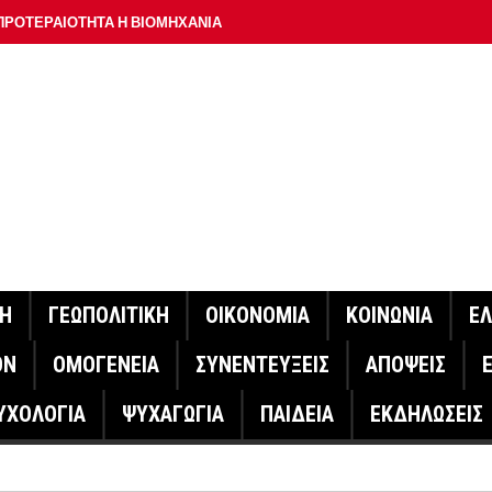
ΠΡΟΤΕΡΑΙΟΤΗΤΑ Η ΒΙΟΜΗΧΑΝΙΑ
ΟΝ ΣΠΟΥΔΑΙΟΤΕΡΟ ΕΡΜΗΝΕΥΤΗ ΛΑΚΗ ΧΑΛΚΙΑ –
ΑΦΕΙΟ ΑΘΗΝΩΝ
ΟΙΓΕΙ Η ΠΛΑΤΦΟΡΜΑ
ΓΟΝΟΤΑ ΣΑΝ ΣΗΜΕΡΑ
ΑΚΟΙΝΩΣΕ Ο ΜΗΤΣΟΤΑΚΗΣ ΓΙΑ ΤΟΥΣ ΠΥΡΟΠΛΗΚΤΟΥΣ
ΙΣ ΠΥΡΟΠΛΗΚΤΕΣ ΠΕΡΙΟΧΕΣ ΤΗΣ ΔΥΤΙΚΗΣ ΑΤΤΙΚΗΣ – ΣΤΟ
ΝΗ
ΓΕΩΠΟΛΙΤΙΚΗ
ΟΙΚΟΝΟΜΙΑ
ΚΟΙΝΩΝΙΑ
Ε
ΕΛΟΣ ΤΟΥΡΝΑΣ
ΟΝ
ΟΜΟΓΕΝΕΙΑ
ΣΥΝΕΝΤΕΥΞΕΙΣ
ΑΠΟΨΕΙΣ
ΗΝΑΣ ΕΡΕΥΝΗΤΗΣ ΣΤΗ ΔΑΝΙΑ ΣΧΕΔΙΑΖΕΙ DRONE ΓΙΑ ΤΗ
ΥΧΟΛΟΓΙΑ
ΨΥΧΑΓΩΓΙΑ
ΠΑΙΔΕΙΑ
ΕΚΔΗΛΩΣΕΙΣ
ΓΟΝΟΤΑ ΣΑΝ ΣΗΜΕΡΑ