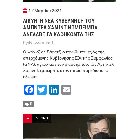
17 Μαρτίου 2021
ΛΙΒΥΗ: Η ΝΕΑ ΚΥΒΕΡΝΗΣΗ ΤΟΥ
ΑΜΠΝΤΕΛ ΧΑΜΙΝΤ ΝΤΜΠΕΙΜΠΑ
ΑΝΕΛΑΒΕ ΤΑ ΚΑΘΗΚΟΝΤΑ ΤΗΣ
By:
Newsroom 1
Ο Φάγιεζ αλ Σάρατζ, ο πρωθυπουργός της
απερχόμενης Κυβέρνησης Εθνικής Συμφωνίας
(GNA), αγκάλιασε τον διάδοχό του, τον Αμπντέλ
Χαμίντ Ντμπεϊμπά, στον οποίο παρέδωσε το
αξίωμα.
Facebook
Twitter
LinkedIn
Email
0
ΔΙΕΘΝΗ