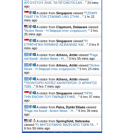
ΑΥΓΟΥΣΤΟΥ 2026: ΤΑ ΓΕΓΟΝΟΤΑ ΣΑΝ…
"
23 mins
ago
A visitor from
Singapore
viewed "
ΤΖΕΦΡΙ
ΠΑΙΑΤ ΓΙΑ ΤΟΝ ΣΤΑΘΜΟ LNG ΣΤΗΝ…
"
1 hr 22
mins ago
A visitor from
Claymont, Delaware
viewed
"
Active News - Η διαφορά στην ενημέρωση -
"
2 hrs
35 mins ago
A visitor from
Singapore
viewed "
Η
ΣΤΡΑΤΗΓΙΚΗ ΕΘΝΙΚΗΣ ΑΣΦΑΛΕΙΑΣ ΚΑΙ…
"
3 hrs 8
mins ago
A visitor from
Athens, Attiki
viewed "
Page
not found - Active News - Η…
"
3 hrs 55 mins ago
A visitor from
Athens, Attiki
viewed "
Active
News - Η διαφορά στην ενημέρωση -
"
5 hrs 23 mins
ago
A visitor from
Athens, Attiki
viewed
"
ΤΕΟΝΤΟΡΟ ΛΟΠΕΖ ΚΑΛΝΤΕΡΟΝ: O ΑΡΧΗΓΟΣ
ΤΩΝ…
"
6 hrs 7 mins ago
A visitor from
Singapore
viewed "
ΗΠΑ:
ΤΗΝ ΕΝΟΧH ΤΟΥ ΠΑΡΑΔEΧΤΗΚΕ…
"
6 hrs 37 mins
ago
A visitor from
Patra, Dytiki Ellada
viewed
"
Page not found - Active News - Η…
"
6 hrs 39 mins
ago
A visitor from
Springfield, Nebraska
viewed "
Ο ΜΗΤΣΟΤΑΚΗΣ ΒΑΖΕΙ ΑΠΟ ΤΩΡΑ ΤΑ…
"
6 hrs 50 mins ago