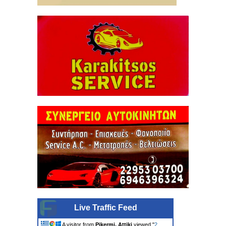
Live Traffic Feed
A visitor from
Pikermi, Attiki
viewed "
2