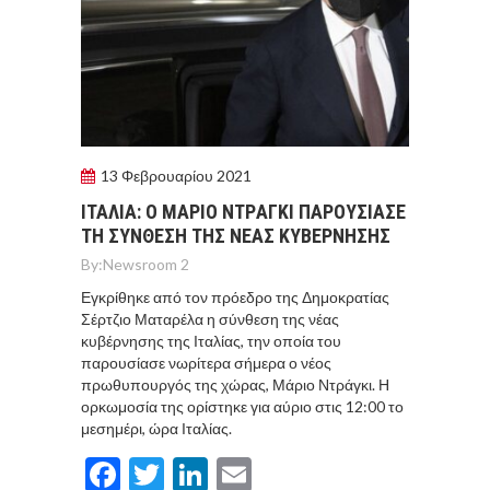
13 Φεβρουαρίου 2021
ΙΤΑΛIΑ: Ο ΜAΡΙΟ ΝΤΡAΓΚΙ ΠΑΡΟΥΣIΑΣΕ
ΤΗ ΣYΝΘΕΣΗ ΤΗΣ ΝEΑΣ ΚΥΒEΡΝΗΣΗΣ
By:
Newsroom 2
Εγκρίθηκε από τον πρόεδρο της Δημοκρατίας
Σέρτζιο Ματαρέλα η σύνθεση της νέας
κυβέρνησης της Ιταλίας, την οποία του
παρουσίασε νωρίτερα σήμερα ο νέος
πρωθυπουργός της χώρας, Μάριο Ντράγκι. Η
ορκωμοσία της ορίστηκε για αύριο στις 12:00 το
μεσημέρι, ώρα Ιταλίας.
Facebook
Twitter
LinkedIn
Email