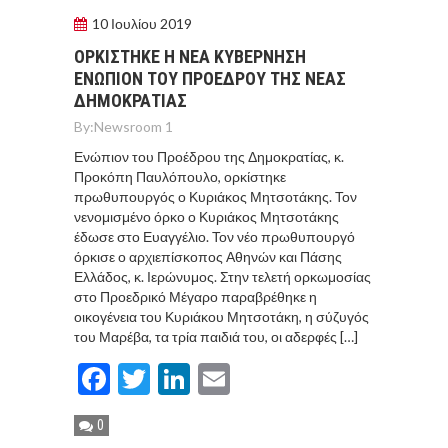
10 Ιουλίου 2019
ΟΡΚΙΣΤΗΚΕ Η ΝΕΑ ΚΥΒΕΡΝΗΣΗ
ΕΝΩΠΙΟΝ ΤΟΥ ΠΡΟΕΔΡΟΥ ΤΗΣ ΝΕΑΣ
ΔΗΜΟΚΡΑΤΙΑΣ
By:
Newsroom 1
Ενώπιον του Προέδρου της Δημοκρατίας, κ.
Προκόπη Παυλόπουλο, ορκίστηκε
πρωθυπουργός ο Κυριάκος Μητσοτάκης. Τον
νενομισμένο όρκο ο Κυριάκος Μητσοτάκης
έδωσε στο Ευαγγέλιο. Τον νέο πρωθυπουργό
όρκισε ο αρχιεπίσκοπος Αθηνών και Πάσης
Ελλάδος, κ. Ιερώνυμος. Στην τελετή ορκωμοσίας
στο Προεδρικό Μέγαρο παραβρέθηκε η
οικογένεια του Κυριάκου Μητσοτάκη, η σύζυγός
του Μαρέβα, τα τρία παιδιά του, οι αδερφές […]
Facebook
Twitter
LinkedIn
Email
0