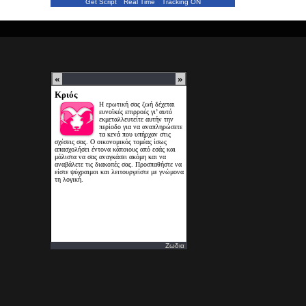
Get Script
Real Time
Tracking ON
Ζωδια