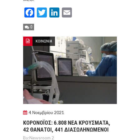
Facebook
Twitter
LinkedIn
Email
0
ΚΟΙΝΩΝΙΑ
4 Νοεμβρίου 2021
ΚΟΡOΝΟΪOΣ: 6.808 ΝEΑ ΚΡΟYΣΜΑΤΑ,
42 ΘAΝΑΤΟΙ, 441 ΔΙΑΣΩΛΗΝΩΜEΝΟI
By:
Newsroom 2