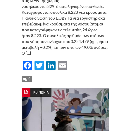
στις ΜΕΘ της χώρας
νοσηλεύονται 329 διασωληνωμένοι ασθενείς.
Καταγράφονται συνολικά 8.223 νέα κρούσματα.
Η ανακοίνωση του ΕΟΔΥ Τα νέα εργαστηριακά
επιβεβαιωμένα κρούσματα της νόσου(άτομα)
που καταγράφηκαν τις τελευταίες 24 ώρες
ήταν 8.223. Ο συνολικός αριθμός των ατόμων
που νόσησαν ανέρχεται σε 3.224.479 (ημερήσια
μεταβολή +0.2%), εκ των οποίων 49.0% άνδρες.
Ο […]
Facebook
Twitter
LinkedIn
Email
0
ΚΟΙΝΩΝΙΑ