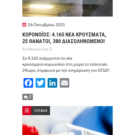
26 Οκτωβρίου 2021
ΚΟΡOΝΟΪOΣ: 4.165 ΝEΑ ΚΡΟYΣΜΑΤΑ,
25 ΘAΝΑΤΟΙ, 380 ΔΙΑΣΩΛΗΝΩΜEΝΟΙ
By:
Newsroom 2
Σε 4.165 ανέρχονται τα νέα
κρούσματα κορωνοϊού στη χώρα το τελευταίο
24ωρο, σύμφωνα με την ενημέρωση του ΕΟΔΥ.
Facebook
Twitter
LinkedIn
Email
0
ΕΛΛΑΔΑ