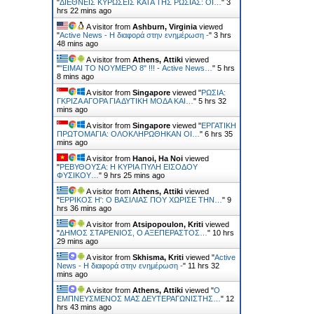
"
ΔΙΕΘΝΕΙΣ ΚΥΡΩΣΕΙΣ ΚΑΤΑ ΤΗΣ ΡΩΣΙΑΣ: ΟΙ…
"
3
hrs 22 mins ago
A visitor from
Ashburn, Virginia
viewed
"
Active News - Η διαφορά στην ενημέρωση -
"
3 hrs
48 mins ago
A visitor from
Athens, Attiki
viewed
"
"ΕΙΜΑΙ ΤΟ ΝΟΥΜΕΡΟ 8" !!! - Active News…
"
5 hrs
8 mins ago
A visitor from
Singapore
viewed "
ΡΩΣΙΑ:
ΓΚΡΙΖΑ ΑΓΟΡΑ ΓΙΑ ΔΥΤΙΚΗ ΜΟΔΑ ΚΑΙ…
"
5 hrs 32
mins ago
A visitor from
Singapore
viewed "
ΕΡΓΑΤΙΚΗ
ΠΡΩΤΟΜΑΓΙΑ: ΟΛΟΚΛΗΡΩΘΗΚΑΝ ΟΙ…
"
6 hrs 35
mins ago
A visitor from
Hanoi, Ha Noi
viewed
"
ΡΕΒΥΘΟΥΣΑ: H ΚΥΡΙΑ ΠΥΛΗ ΕΙΣΟΔΟΥ
ΦΥΣΙΚΟΥ…
"
9 hrs 25 mins ago
A visitor from
Athens, Attiki
viewed
"
ΕΡΡΙΚΟΣ H': Ο ΒΑΣΙΛΙΑΣ ΠΟΥ ΧΩΡΙΣΕ ΤΗΝ…
"
9
hrs 36 mins ago
A visitor from
Atsipopoulon, Kriti
viewed
"
ΔΗΜΟΣ ΣΤΑΡΕΝΙΟΣ, Ο ΑΞΕΠΕΡΑΣΤΟΣ…
"
10 hrs
29 mins ago
A visitor from
Skhisma, Kriti
viewed "
Active
News - Η διαφορά στην ενημέρωση -
"
11 hrs 32
mins ago
A visitor from
Athens, Attiki
viewed "
Ο
ΕΜΠΝΕΥΣΜΕΝΟΣ ΜΑΣ ΔΕΥΤΕΡΑΓΩΝΙΣΤΗΣ…
"
12
hrs 43 mins ago