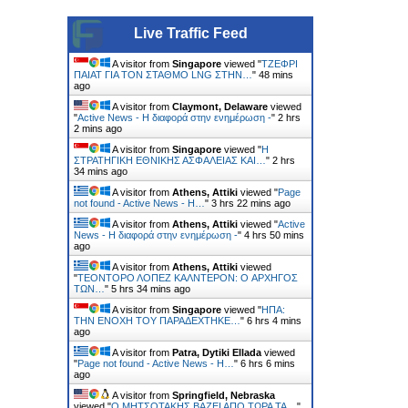
Live Traffic Feed
A visitor from
Singapore
viewed "
ΤΖΕΦΡΙ
ΠΑΙΑΤ ΓΙΑ ΤΟΝ ΣΤΑΘΜΟ LNG ΣΤΗΝ…
"
48 mins
ago
A visitor from
Claymont, Delaware
viewed
"
Active News - Η διαφορά στην ενημέρωση -
"
2 hrs
2 mins ago
A visitor from
Singapore
viewed "
Η
ΣΤΡΑΤΗΓΙΚΗ ΕΘΝΙΚΗΣ ΑΣΦΑΛΕΙΑΣ ΚΑΙ…
"
2 hrs
34 mins ago
A visitor from
Athens, Attiki
viewed "
Page
not found - Active News - Η…
"
3 hrs 22 mins ago
A visitor from
Athens, Attiki
viewed "
Active
News - Η διαφορά στην ενημέρωση -
"
4 hrs 50 mins
ago
A visitor from
Athens, Attiki
viewed
"
ΤΕΟΝΤΟΡΟ ΛΟΠΕΖ ΚΑΛΝΤΕΡΟΝ: O ΑΡΧΗΓΟΣ
ΤΩΝ…
"
5 hrs 34 mins ago
A visitor from
Singapore
viewed "
ΗΠΑ:
ΤΗΝ ΕΝΟΧH ΤΟΥ ΠΑΡΑΔEΧΤΗΚΕ…
"
6 hrs 4 mins
ago
A visitor from
Patra, Dytiki Ellada
viewed
"
Page not found - Active News - Η…
"
6 hrs 6 mins
ago
A visitor from
Springfield, Nebraska
viewed "
Ο ΜΗΤΣΟΤΑΚΗΣ ΒΑΖΕΙ ΑΠΟ ΤΩΡΑ ΤΑ…
"