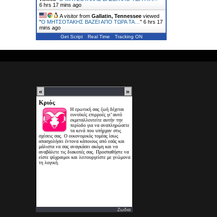
6 hrs 17 mins ago
A visitor from
Gallatin, Tennessee
viewed
"
Ο ΜΗΤΣΟΤΑΚΗΣ ΒΑΖΕΙ ΑΠΟ ΤΩΡΑ ΤΑ…
"
6 hrs 17
mins ago
Get Script
Real Time
Tracking ON
Ζωδια