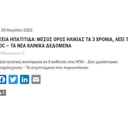
ΓΟΝΟΤΑ ΣΑΝ ΣΗΜΕΡΑ
ΤΩΡΑ ΤΑ ΔΙΛΗΜΜΑΤΑ ΤΩΝ ΕΚΛΟΓΩΝ
30 Απριλίου 2022
Ν ΤΟΥΣ ΓΕΙΤΟΝΕΣ ΤΟΥΡΚΙΑ ΚΑΙ ΣΑΟΥΔΙΚΗ ΑΡΑΒΙΑ
ΞΕΙΑ ΗΠΑΤΙΤΙΔΑ: ΜΕΣΟΣ ΟΡΟΣ ΗΛΙΚΙΑΣ ΤΑ 3 ΧΡΟΝΙΑ, ΛΕΕΙ 
DC – ΤΑ ΝΕΑ ΚΛΙΝΙΚΑ ΔΕΔΟΜΕΝΑ
ΝΙΑ – “ΔΕΝ ΣΤΟΧΕΥΟΥΜΕ ΚΑΝΕΝΑ” ΛΕΕΙ Η ΑΓΚΥΡΑ
:
Newsroom 2
εία ηπατική ανεπάρκεια σε 3 ασθενείς στις ΗΠΑ – Δύο χρειάστηκαν
εταμόσχευση – Τα συμπτώματα που παρουσίασαν
Facebook
Twitter
LinkedIn
Email
0