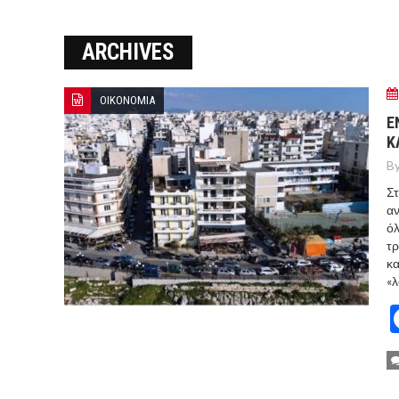
ΞΕΚΙΝΗΣΑΝ ΟΙ ΑΥΤΟΨΙΕΣ ΣΤ
ARCHIVES
ΠΟΡΤΟ ΓΕΡΜΕΝΟ Ο ΕΥΑΓΓ
ΟΙΚΟΝΟΜΙΑ
Ε
Κ
By
Στ
αν
όλ
τρ
κα
«λ