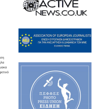
ωση
ηλα
ίμακα
φετινό