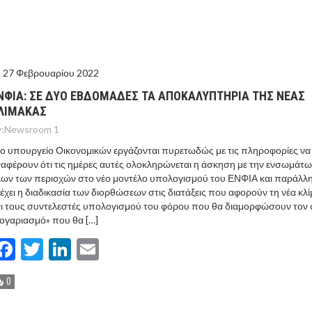
ΙΣ ΠΥΡΟΠΛΗΚΤΕΣ ΠΕΡΙΟΧΕΣ ΤΗΣ ΔΥΤΙΚΗΣ ΑΤΤΙΚΗΣ – ΣΤΟ
ΕΛΟΣ ΤΟΥΡΝΑΣ
27 Φεβρουαρίου 2022
ΝΦΙΑ: ΣΕ ΔΥΟ ΕΒΔΟΜΑΔΕΣ ΤΑ ΑΠΟΚΑΛΥΠΤΗΡΙΑ ΤΗΣ ΝΕΑΣ
ΛΙΜΑΚΑΣ
:
Newsroom 1
ο υπουργείο Οικονομικών εργάζονται πυρετωδώς με τις πληροφορίες να
αφέρουν ότι τις ημέρες αυτές ολοκληρώνεται η άσκηση με την ενσωμάτ
ων των περιοχών στο νέο μοντέλο υπολογισμού του ΕΝΦΙΑ και παράλλ
έχει η διαδικασία των διορθώσεων στις διατάξεις που αφορούν τη νέα κλ
ι τους συντελεστές υπολογισμού του φόρου που θα διαμορφώσουν τον 
ογαριασμό» που θα […]
Facebook
Twitter
LinkedIn
Email
0