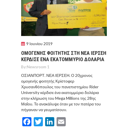
9 Ιουνίου 2019
ΟΜΟΓΕΝΗΣ ΦΟΙΤΗΤΗΣ ΣΤΗ ΝΕΑ ΙΕΡΣΕΗ
ΚΕΡΔΙΣΕ ΕΝΑ ΕΚΑΤΟΜΜΥΡΙΟ ΔΟΛΑΡΙΑ
By:
Newsroom 1
ΟΣΙΑΝΠΟΡΤ. ΝΕΑ ΙΕΡΣΕΗ. Ο 20χρονος
ομογενής φοιτητής Κρίστοφερ
Χρυσανθόπουλος του πανεπιστημίου Rider
University κέρδισε ένα εκατομμύριο δολάρια
στην κλήρωση του Mega Millions της 28ης
Μαΐου. Το ανακάλυψε όταν με τον πατέρα του
πήγαιναν να γευματίσουν.
Facebook
Twitter
LinkedIn
Email