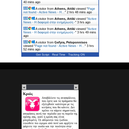
40 mins ago
A visitor from
Athens, Attiki
viewed "
Page
not found - Active News - Η…
"
2 hrs 48 mins ago
A visitor from
Athens, Attiki
viewed "
Active
News - Η διαφορά στην ενημέρωση -
"
3 hrs ago
A visitor from
Athens, Attiki
viewed "
Active
News - Η διαφορά στην ενημέρωση -
"
3 hrs 49 mins
ago
A visitor from
Gefyra, Peloponnisos
viewed "
Page not found - Active News - Η…
"
3 hrs
52 mins ago
Get Script
Real Time
Tracking ON