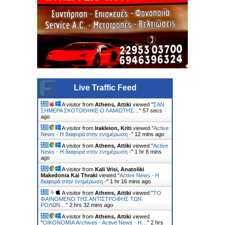
Live Traffic Feed
A visitor from
Athens, Attiki
viewed "
ΣΑΝ
ΣΗΜΕΡΑ ΣΚΟΤΩΘΗΚΕ Ο ΛΑΜΙΩΤΗΣ…
"
58 secs
ago
A visitor from
Irakleion, Kriti
viewed "
Active
News - Η διαφορά στην ενημέρωση -
"
12 mins ago
A visitor from
Athens, Attiki
viewed "
Active
News - Η διαφορά στην ενημέρωση -
"
1 hr 8 mins
ago
A visitor from
Kali Vrisi, Anatoliki
Makedonia Kai Thraki
viewed "
Active News - Η
διαφορά στην ενημέρωση -
"
1 hr 16 mins ago
A visitor from
Athens, Attiki
viewed "
ΤΟ
ΦΑΙΝΟΜΕΝΟ ΤΗΣ ΑΝΤΙΣΤΡΟΦΗΣ ΤΩΝ
ΡΟΛΩΝ…
"
2 hrs 32 mins ago
A visitor from
Athens, Attiki
viewed
"
ΟΙΚΟΝΟΜΙΑ Archives - Active News - Η…
"
2 hrs