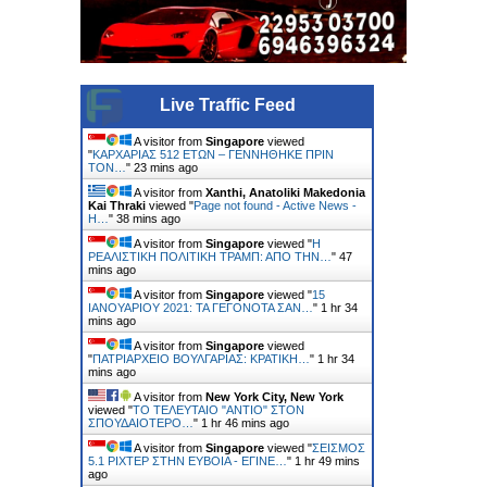
Live Traffic Feed
A visitor from
Singapore
viewed
"
ΚΑΡΧΑΡΙΑΣ 512 ΕΤΩΝ – ΓΕΝΝΗΘΗΚΕ ΠΡΙΝ
ΤΟΝ…
"
23 mins ago
A visitor from
Xanthi, Anatoliki Makedonia
Kai Thraki
viewed "
Page not found - Active News -
Η…
"
38 mins ago
A visitor from
Singapore
viewed "
Η
ΡΕΑΛΙΣΤΙΚΗ ΠΟΛΙΤΙΚΗ ΤΡΑΜΠ: ΑΠΟ ΤΗΝ…
"
47
mins ago
A visitor from
Singapore
viewed "
15
ΙΑΝΟΥΑΡΙΟΥ 2021: ΤΑ ΓΕΓΟΝΟΤΑ ΣΑΝ…
"
1 hr 34
mins ago
A visitor from
Singapore
viewed
"
ΠΑΤΡΙΑΡΧΕΙΟ ΒΟΥΛΓΑΡΙΑΣ: ΚΡΑΤΙΚΗ…
"
1 hr 34
mins ago
A visitor from
New York City, New York
viewed "
ΤΟ ΤΕΛΕΥΤΑΙΟ "ΑΝΤΙΟ" ΣΤΟΝ
ΣΠΟΥΔΑΙΟΤΕΡΟ…
"
1 hr 46 mins ago
A visitor from
Singapore
viewed "
ΣΕΙΣΜΟΣ
5.1 ΡΙΧΤΕΡ ΣΤΗΝ ΕΥΒΟΙΑ - ΕΓΙΝΕ…
"
1 hr 49 mins
ago