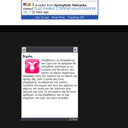
A visitor from
Springfield, Nebraska
viewed "
Ο ΔΟΥΝΑΒΗΣ ΣΤΕΡΕΨΕ ΚΑΙ ΑΠΟΚΑΛΥΨΕ
ΤΑ…
"
11 mins ago
Get Script
Real Time
Tracking ON
Ζωδια