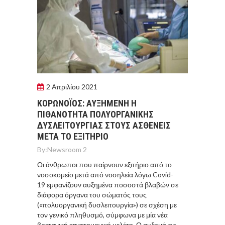
2 Απριλίου 2021
ΚΟΡΩΝΟΪΟΣ: ΑΥΞΗΜΕΝΗ Η
ΠΙΘΑΝΟΤΗΤΑ ΠΟΛΥΟΡΓΑΝΙΚΗΣ
ΔΥΣΛΕΙΤΟΥΡΓΙΑΣ ΣΤΟΥΣ ΑΣΘΕΝΕΙΣ
ΜΕΤΑ ΤΟ ΕΞΙΤΗΡΙΟ
By:
Newsroom 2
Οι άνθρωποι που παίρνουν εξιτήριο από το
νοσοκομείο μετά από νοσηλεία λόγω Covid-
19 εμφανίζουν αυξημένα ποσοστά βλαβών σε
διάφορα όργανα του σώματός τους
(«πολυοργανική δυσλειτουργία») σε σχέση με
τον γενικό πληθυσμό, σύμφωνα με μία νέα
βρετανική επιστημονική μελέτη. Ο αυξημένος