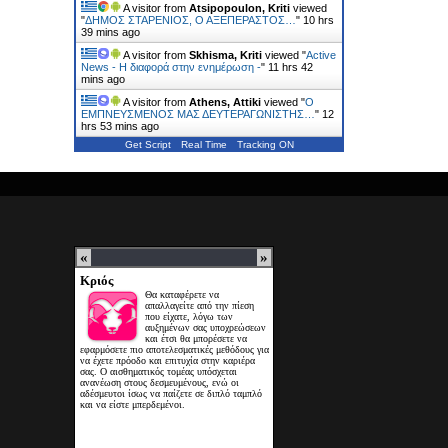
A visitor from
Atsipopoulon, Kriti
viewed
"
ΔΗΜΟΣ ΣΤΑΡΕΝΙΟΣ, Ο ΑΞΕΠΕΡΑΣΤΟΣ…
"
10 hrs
39 mins ago
A visitor from
Skhisma, Kriti
viewed "
Active
News - Η διαφορά στην ενημέρωση -
"
11 hrs 42
mins ago
A visitor from
Athens, Attiki
viewed "
Ο
ΕΜΠΝΕΥΣΜΕΝΟΣ ΜΑΣ ΔΕΥΤΕΡΑΓΩΝΙΣΤΗΣ…
"
12
hrs 53 mins ago
Get Script
Real Time
Tracking ON