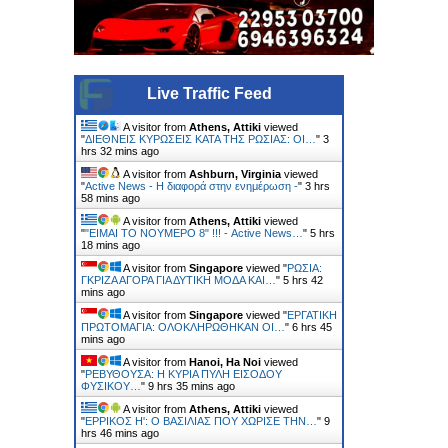
Live Traffic Feed
A visitor from
Athens, Attiki
viewed
"
ΔΙΕΘΝΕΙΣ ΚΥΡΩΣΕΙΣ ΚΑΤΑ ΤΗΣ ΡΩΣΙΑΣ: ΟΙ…
"
3
hrs 32 mins ago
A visitor from
Ashburn, Virginia
viewed
"
Active News - Η διαφορά στην ενημέρωση -
"
3 hrs
58 mins ago
A visitor from
Athens, Attiki
viewed
"
"ΕΙΜΑΙ ΤΟ ΝΟΥΜΕΡΟ 8" !!! - Active News…
"
5 hrs
18 mins ago
A visitor from
Singapore
viewed "
ΡΩΣΙΑ:
ΓΚΡΙΖΑ ΑΓΟΡΑ ΓΙΑ ΔΥΤΙΚΗ ΜΟΔΑ ΚΑΙ…
"
5 hrs 42
mins ago
A visitor from
Singapore
viewed "
ΕΡΓΑΤΙΚΗ
ΠΡΩΤΟΜΑΓΙΑ: ΟΛΟΚΛΗΡΩΘΗΚΑΝ ΟΙ…
"
6 hrs 45
mins ago
A visitor from
Hanoi, Ha Noi
viewed
"
ΡΕΒΥΘΟΥΣΑ: H ΚΥΡΙΑ ΠΥΛΗ ΕΙΣΟΔΟΥ
ΦΥΣΙΚΟΥ…
"
9 hrs 35 mins ago
A visitor from
Athens, Attiki
viewed
"
ΕΡΡΙΚΟΣ H': Ο ΒΑΣΙΛΙΑΣ ΠΟΥ ΧΩΡΙΣΕ ΤΗΝ…
"
9
hrs 46 mins ago