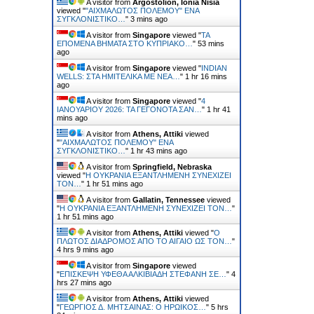
A visitor from
Argostolion, Ionia Nisia
viewed "
"ΑΙΧΜΑΛΩΤΟΣ ΠΟΛΕΜΟΥ" ΕΝΑ
ΣΥΓΚΛΟΝΙΣΤΙΚΟ…
"
3 mins ago
A visitor from
Singapore
viewed "
ΤΑ
ΕΠΟΜΕΝΑ ΒΗΜΑΤΑ ΣΤΟ ΚΥΠΡΙΑΚΟ…
"
53 mins
ago
A visitor from
Singapore
viewed "
INDIAN
WELLS: ΣΤΑ ΗΜΙΤΕΛΙΚΑ ΜΕ ΝΕΑ…
"
1 hr 16 mins
ago
A visitor from
Singapore
viewed "
4
ΙΑΝΟΥΑΡΙΟΥ 2026: ΤΑ ΓΕΓΟΝΟΤΑ ΣΑΝ…
"
1 hr 41
mins ago
A visitor from
Athens, Attiki
viewed
"
"ΑΙΧΜΑΛΩΤΟΣ ΠΟΛΕΜΟΥ" ΕΝΑ
ΣΥΓΚΛΟΝΙΣΤΙΚΟ…
"
1 hr 43 mins ago
A visitor from
Springfield, Nebraska
viewed "
H ΟΥΚΡΑΝΙΑ ΕΞΑΝΤΛΗΜΕΝΗ ΣΥΝΕΧΙΖΕΙ
ΤΟΝ…
"
1 hr 51 mins ago
A visitor from
Gallatin, Tennessee
viewed
"
H ΟΥΚΡΑΝΙΑ ΕΞΑΝΤΛΗΜΕΝΗ ΣΥΝΕΧΙΖΕΙ ΤΟΝ…
"
1 hr 51 mins ago
A visitor from
Athens, Attiki
viewed "
Ο
ΠΛΩΤΟΣ ΔΙΑΔΡΟΜΟΣ ΑΠΟ ΤΟ ΑΙΓΑΙΟ ΩΣ ΤΟΝ…
"
4 hrs 9 mins ago
A visitor from
Singapore
viewed
"
ΕΠΙΣΚΕΨΗ ΥΦΕΘΑ ΑΛΚΙΒΙΑΔΗ ΣΤΕΦΑΝΗ ΣΕ…
"
4
hrs 27 mins ago
A visitor from
Athens, Attiki
viewed
"
ΓΕΩΡΓΙΟΣ Δ. ΜΗΤΣΑΙΝΑΣ: Ο ΗΡΩΙΚΟΣ…
"
5 hrs