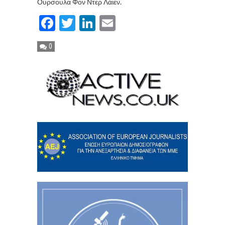
Ουρσουλα Φον Ντερ Λάιεν.
Facebook
Twitter
LinkedIn
Email
0