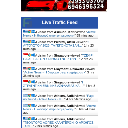
Live Traffic Feed
A visitor from
Asimion, Kriti
viewed "
Active
News - Η διαφορά στην ενημέρωση -
"
55 mins ago
A visitor from
Pikermi, Attiki
viewed "
2
ΑΥΓΟΥΣΤΟΥ 2026: ΤΑ ΓΕΓΟΝΟΤΑ ΣΑΝ…
"
1 hr 23
mins ago
A visitor from
Singapore
viewed "
ΤΖΕΦΡΙ
ΠΑΙΑΤ ΓΙΑ ΤΟΝ ΣΤΑΘΜΟ LNG ΣΤΗΝ…
"
2 hrs 23
mins ago
A visitor from
Claymont, Delaware
viewed
"
Active News - Η διαφορά στην ενημέρωση -
"
3 hrs
36 mins ago
A visitor from
Singapore
viewed "
Η
ΣΤΡΑΤΗΓΙΚΗ ΕΘΝΙΚΗΣ ΑΣΦΑΛΕΙΑΣ ΚΑΙ…
"
4 hrs 8
mins ago
A visitor from
Athens, Attiki
viewed "
Page
not found - Active News - Η…
"
4 hrs 56 mins ago
A visitor from
Athens, Attiki
viewed "
Active
News - Η διαφορά στην ενημέρωση -
"
6 hrs 24 mins
ago
A visitor from
Athens, Attiki
viewed
"
ΤΕΟΝΤΟΡΟ ΛΟΠΕΖ ΚΑΛΝΤΕΡΟΝ: O ΑΡΧΗΓΟΣ
ΤΩΝ…
"
7 hrs 8 mins ago