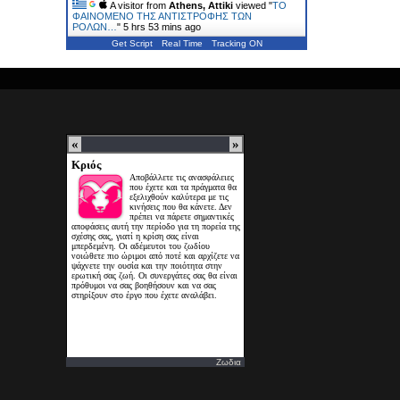
A visitor from
Athens, Attiki
viewed "
ΤΟ
ΦΑΙΝΟΜΕΝΟ ΤΗΣ ΑΝΤΙΣΤΡΟΦΗΣ ΤΩΝ
ΡΟΛΩΝ…
"
5 hrs 53 mins ago
Get Script
Real Time
Tracking ON
Ζωδια