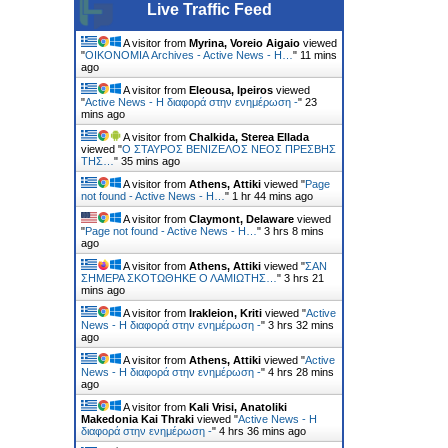
Live Traffic Feed
A visitor from
Myrina, Voreio Aigaio
viewed
"
ΟΙΚΟΝΟΜΙΑ Archives - Active News - Η…
"
11 mins
ago
A visitor from
Eleousa, Ipeiros
viewed
"
Active News - Η διαφορά στην ενημέρωση -
"
23
mins ago
A visitor from
Chalkida, Sterea Ellada
viewed "
Ο ΣΤΑΥΡΟΣ ΒΕΝΙΖΕΛΟΣ ΝΕΟΣ ΠΡΕΣΒΗΣ
ΤΗΣ…
"
35 mins ago
A visitor from
Athens, Attiki
viewed "
Page
not found - Active News - Η…
"
1 hr 44 mins ago
A visitor from
Claymont, Delaware
viewed
"
Page not found - Active News - Η…
"
3 hrs 8 mins
ago
A visitor from
Athens, Attiki
viewed "
ΣΑΝ
ΣΗΜΕΡΑ ΣΚΟΤΩΘΗΚΕ Ο ΛΑΜΙΩΤΗΣ…
"
3 hrs 21
mins ago
A visitor from
Irakleion, Kriti
viewed "
Active
News - Η διαφορά στην ενημέρωση -
"
3 hrs 32 mins
ago
A visitor from
Athens, Attiki
viewed "
Active
News - Η διαφορά στην ενημέρωση -
"
4 hrs 28 mins
ago
A visitor from
Kali Vrisi, Anatoliki
Makedonia Kai Thraki
viewed "
Active News - Η
διαφορά στην ενημέρωση -
"
4 hrs 36 mins ago