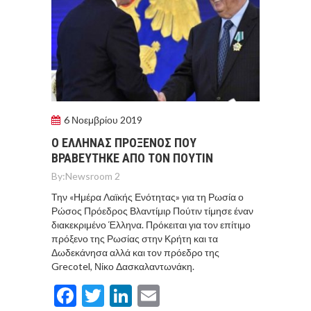
6 Νοεμβρίου 2019
Ο ΕΛΛΗΝΑΣ ΠΡΟΞΕΝΟΣ ΠΟΥ
ΒΡΑΒΕΥΤΗΚΕ ΑΠΟ ΤΟΝ ΠΟΥΤΙΝ
By:
Newsroom 2
Την «Ημέρα Λαϊκής Ενότητας» για τη Ρωσία ο
Ρώσος Πρόεδρος Βλαντίμιρ Πούτιν τίμησε έναν
διακεκριμένο Έλληνα. Πρόκειται για τον επίτιμο
πρόξενο της Ρωσίας στην Κρήτη και τα
Δωδεκάνησα αλλά και τον πρόεδρο της
Grecotel, Νίκο Δασκαλαντωνάκη.
Facebook
Twitter
LinkedIn
Email