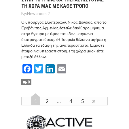
ΤΗ ΧΩΡΑ ΜΑΣ ΜΕ ΚΑΘΕ ΤΡΟΠΟ
By:
Newsroom 2
Ο υπουργός Εξωτερικών, Νίκος Δένδιας, από το
Ερεβάν της Αρμενίας έστειλε ξεκάθαρο μήνυμα
στην Άγκυρα με ύφος που δεν… σηκώνει
διαπραγματεύσεις. «Η Τουρκία θέλει να αφήσει η
Ελλάδα τα εδάφη της ανυπεράσπιστα. Είμαστε
έτοιμοι να υπερασπιστούμε τη χώρα μας», είπε
μεταξύ άλλων.
Facebook
Twitter
LinkedIn
Email
0
1
2
…
4
5