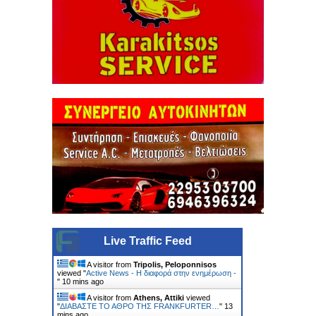
Live Traffic Feed
A visitor from
Tripolis, Peloponnisos
viewed "
Active News - Η διαφορά στην ενημέρωση -
"
10 mins ago
A visitor from
Athens, Attiki
viewed
"
ΔΙΑΒΑΣΤΕ ΤΟ ΑΘΡΟ ΤΗΣ FRΑΝKFURTER…
"
13
mins ago