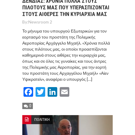
ΔΕΝΔΙΑΣ: ΧΡΟΝΙΑ ΠΟΛΛΑ ΣΤΟΥΣ
ΠΙΛΟΤΟΥΣ ΜΑΣ ΠΟΥ ΥΠΕΡΑΣΠΙΖΟΝΤΑΙ
ΣΤΟΥΣ ΑΙΘΕΡΕΣ ΤΗΝ ΚΥΡΙΑΡΧΙΑ ΜΑΣ
By:
Newsroom 2
Το μήνυμα του υπουργού Εξωτερικών για τον
εορτασμό του προστάτη της Πολεμικής
Αεροπορίας Αρχάγγελο Μιχαήλ. «Χρόνια πολλά
στους πιλότους μας, οι οποίοι προασπίζονται
καθημερινά στους αιθέρες την κυριαρχία μας,
όπως και σε όλες τις γυναίκες και τους άντρες
της Πολεμικής μας Αεροπορίας, για την εορτή
του προστάτη τους Αρχαγγέλου Μιχαήλ» «Αίεν
Υψικρατείν», αναφέρει ο υπουργός […]
Facebook
Twitter
LinkedIn
Email
0
ΠΟΛΙΤΙΚΗ