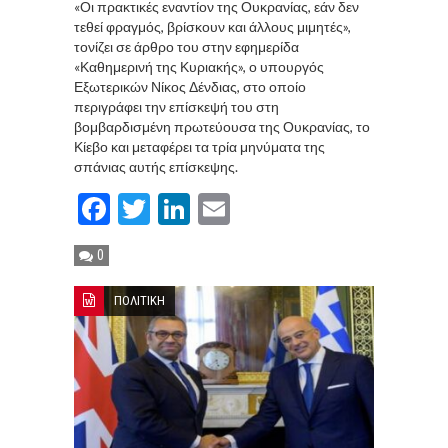
«Οι πρακτικές εναντίον της Ουκρανίας, εάν δεν
τεθεί φραγμός, βρίσκουν και άλλους μιμητές»,
τονίζει σε άρθρο του στην εφημερίδα
«Καθημερινή της Κυριακής», ο υπουργός
Εξωτερικών Νίκος Δένδιας, στο οποίο
περιγράφει την επίσκεψή του στη
βομβαρδισμένη πρωτεύουσα της Ουκρανίας, το
Κίεβο και μεταφέρει τα τρία μηνύματα της
σπάνιας αυτής επίσκεψης.
Facebook
Twitter
LinkedIn
Email
0
ΠΟΛΙΤΙΚΗ