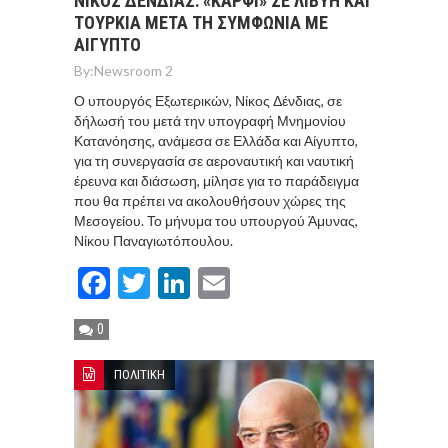
ΝΙΚΟΣ ΔΕΝΔΙΑΣ: «ΚΑΡΦΙ» ΣΕ ΛΙΒΥΗ ΚΑΙ
ΤΟΥΡΚΙΑ ΜΕΤΑ ΤΗ ΣΥΜΦΩΝΙΑ ΜΕ
ΑΙΓΥΠΤΟ
By:
Newsroom 2
Ο υπουργός Εξωτερικών, Νίκος Δένδιας, σε
δήλωσή του μετά την υπογραφή Μνημονίου
Κατανόησης, ανάμεσα σε Ελλάδα και Αίγυπτο,
για τη συνεργασία σε αεροναυτική και ναυτική
έρευνα και διάσωση, μίλησε για το παράδειγμα
που θα πρέπει να ακολουθήσουν χώρες της
Μεσογείου. Το μήνυμα του υπουργού Άμυνας,
Νίκου Παναγιωτόπουλου.
Facebook
Twitter
LinkedIn
Email
0
ΠΟΛΙΤΙΚΗ