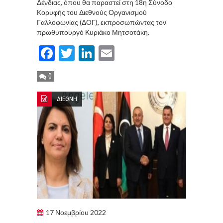
Δένδιας, όπου θα παραστεί στη 18η Σύνοδο
Κορυφής του Διεθνούς Οργανισμού
Γαλλοφωνίας (ΔΟΓ), εκπροσωπώντας τον
πρωθυπουργό Κυριάκο Μητσοτάκη.
Facebook
Twitter
LinkedIn
Email
0
ΔΙΕΘΝΗ
17 Νοεμβρίου 2022