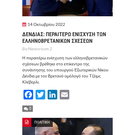
14 Οκτωβρίου 2022
ΔΕΝΔΙΑΣ: ΠΕΡΑΙΤΕΡΩ ΕΝΙΣΧΥΣΗ ΤΩΝ
ΕΛΛΗΝΟΒΡΕΤΑΝΙΚΩΝ ΣΧΕΣΕΩΝ
By:
Newsroom 2
Η περαιτέρω ενίσχυση των ελληνοβρετανικών
σχέσεων βρέθηκε στο επίκεντρο της
συνάντησης του υπουργού Εξωτερικών Νίκου
Δένδια με τον Βρετανό ομόλογό του Τζέιμς
Κλέβερλι.
Facebook
Twitter
LinkedIn
Email
0
ΠΟΛΙΤΙΚΗ