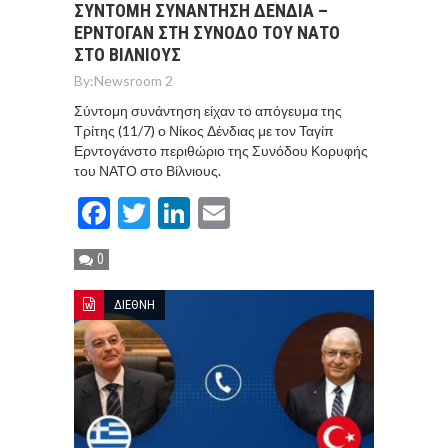
ΣΥΝΤΟΜΗ ΣΥΝΑΝΤΗΣΗ ΔΕΝΔΙΑ –
ΕΡΝΤΟΓΑΝ ΣΤΗ ΣΥΝΟΔΟ ΤΟΥ ΝΑΤΟ
ΣΤΟ ΒΙΛΝΙΟΥΣ
By:
Newsroom 2
Σύντομη συνάντηση είχαν το απόγευμα της
Τρίτης (11/7) ο Νίκος Δένδιας με τον Ταγίπ
Ερντογάνστο περιθώριο της Συνόδου Κορυφής
του ΝΑΤΟ στο Βίλνιους.
Facebook
Twitter
LinkedIn
Email
0
ΔΙΕΘΝΗ