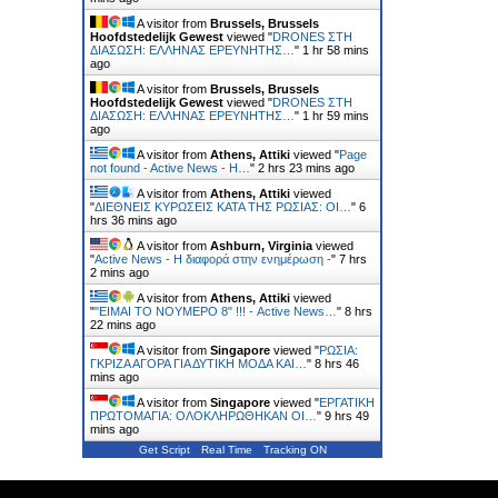
A visitor from
Brussels, Brussels
Hoofdstedelijk Gewest
viewed "
DRONES ΣΤΗ
ΔΙΑΣΩΣΗ: ΕΛΛΗΝΑΣ ΕΡΕΥΝΗΤΗΣ…
"
1 hr 59 mins
ago
A visitor from
Brussels, Brussels
Hoofdstedelijk Gewest
viewed "
DRONES ΣΤΗ
ΔΙΑΣΩΣΗ: ΕΛΛΗΝΑΣ ΕΡΕΥΝΗΤΗΣ…
"
1 hr 59 mins
ago
A visitor from
Athens, Attiki
viewed "
Page
not found - Active News - Η…
"
2 hrs 23 mins ago
A visitor from
Athens, Attiki
viewed
"
ΔΙΕΘΝΕΙΣ ΚΥΡΩΣΕΙΣ ΚΑΤΑ ΤΗΣ ΡΩΣΙΑΣ: ΟΙ…
"
6
hrs 36 mins ago
A visitor from
Ashburn, Virginia
viewed
"
Active News - Η διαφορά στην ενημέρωση -
"
7 hrs
2 mins ago
A visitor from
Athens, Attiki
viewed
"
"ΕΙΜΑΙ ΤΟ ΝΟΥΜΕΡΟ 8" !!! - Active News…
"
8 hrs
22 mins ago
A visitor from
Singapore
viewed "
ΡΩΣΙΑ:
ΓΚΡΙΖΑ ΑΓΟΡΑ ΓΙΑ ΔΥΤΙΚΗ ΜΟΔΑ ΚΑΙ…
"
8 hrs 46
mins ago
A visitor from
Singapore
viewed "
ΕΡΓΑΤΙΚΗ
ΠΡΩΤΟΜΑΓΙΑ: ΟΛΟΚΛΗΡΩΘΗΚΑΝ ΟΙ…
"
9 hrs 49
mins ago
Get Script
Real Time
Tracking ON