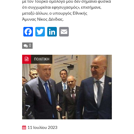
με τον Τούρκο ομόλογο μου δεν σημαίνει φυσικά
ότι συγχωρείται εφησυχασμός», επισήμανε,
μεταξύ άλλων, ο υπουργός Εθνικής
Άμυνας Νίκος Δένδιας.
Facebook
Twitter
LinkedIn
Email
0
ΠΟΛΙΤΙΚΗ
11 Ιουλίου 2023