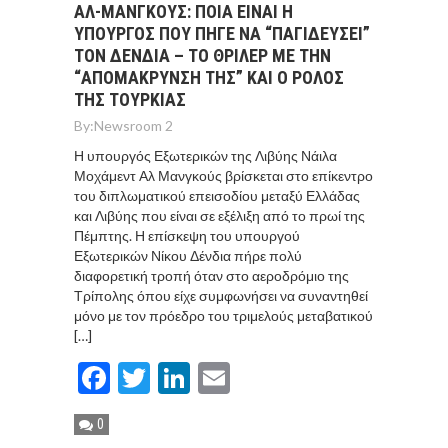
ΑΛ-ΜΑΝΓΚΟΥΣ: ΠΟΙΑ ΕΙΝΑΙ Η
ΥΠΟΥΡΓΟΣ ΠΟΥ ΠΗΓΕ ΝΑ “ΠΑΓΙΔΕΥΣΕΙ”
ΤΟΝ ΔΕΝΔΙΑ – ΤΟ ΘΡΙΛΕΡ ΜΕ ΤΗΝ
“ΑΠΟΜΑΚΡΥΝΣΗ ΤΗΣ” ΚΑΙ Ο ΡΟΛΟΣ
ΤΗΣ ΤΟΥΡΚΙΑΣ
By:
Newsroom 2
Η υπουργός Εξωτερικών της Λιβύης Νάιλα
Μοχάμεντ Αλ Μανγκούς βρίσκεται στο επίκεντρο
του διπλωματικού επεισοδίου μεταξύ Ελλάδας
και Λιβύης που είναι σε εξέλιξη από το πρωί της
Πέμπτης. Η επίσκεψη του υπουργού
Εξωτερικών Νίκου Δένδια πήρε πολύ
διαφορετική τροπή όταν στο αεροδρόμιο της
Τρίπολης όπου είχε συμφωνήσει να συναντηθεί
μόνο με τον πρόεδρο του τριμελούς μεταβατικού
[…]
Facebook
Twitter
LinkedIn
Email
0