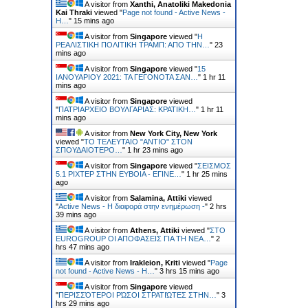
A visitor from
Xanthi, Anatoliki Makedonia
Kai Thraki
viewed "
Page not found - Active News -
Η…
"
15 mins ago
A visitor from
Singapore
viewed "
Η
ΡΕΑΛΙΣΤΙΚΗ ΠΟΛΙΤΙΚΗ ΤΡΑΜΠ: ΑΠΟ ΤΗΝ…
"
23
mins ago
A visitor from
Singapore
viewed "
15
ΙΑΝΟΥΑΡΙΟΥ 2021: ΤΑ ΓΕΓΟΝΟΤΑ ΣΑΝ…
"
1 hr 11
mins ago
A visitor from
Singapore
viewed
"
ΠΑΤΡΙΑΡΧΕΙΟ ΒΟΥΛΓΑΡΙΑΣ: ΚΡΑΤΙΚΗ…
"
1 hr 11
mins ago
A visitor from
New York City, New York
viewed "
ΤΟ ΤΕΛΕΥΤΑΙΟ "ΑΝΤΙΟ" ΣΤΟΝ
ΣΠΟΥΔΑΙΟΤΕΡΟ…
"
1 hr 23 mins ago
A visitor from
Singapore
viewed "
ΣΕΙΣΜΟΣ
5.1 ΡΙΧΤΕΡ ΣΤΗΝ ΕΥΒΟΙΑ - ΕΓΙΝΕ…
"
1 hr 25 mins
ago
A visitor from
Salamina, Attiki
viewed
"
Active News - Η διαφορά στην ενημέρωση -
"
2 hrs
39 mins ago
A visitor from
Athens, Attiki
viewed "
ΣΤΟ
EUROGROUP ΟΙ ΑΠΟΦΑΣΕΙΣ ΓΙΑ ΤΗ ΝΕΑ…
"
2
hrs 47 mins ago
A visitor from
Irakleion, Kriti
viewed "
Page
not found - Active News - Η…
"
3 hrs 15 mins ago
A visitor from
Singapore
viewed
"
ΠΕΡΙΣΣΌΤΕΡΟΙ ΡΏΣΟΙ ΣΤΡΑΤΙΏΤΕΣ ΣΤΗΝ…
"
3
hrs 29 mins ago