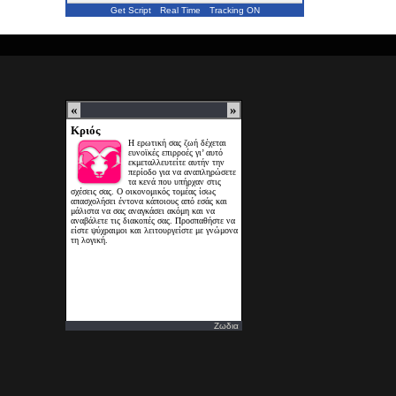
Get Script
Real Time
Tracking ON
Ζωδια