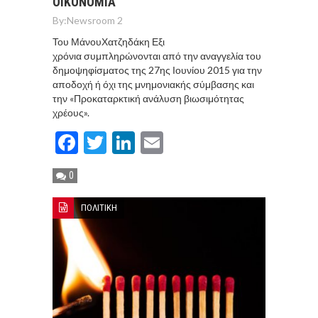
ΟΙΚΟΝΟΜΙΑ
By:
Newsroom 2
Του ΜάνουΧατζηδάκη Εξι
χρόνια συμπληρώνονται από την αναγγελία του
δημοψηφίσματος της 27ης Ιουνίου 2015 για την
αποδοχή ή όχι της μνημονιακής σύμβασης και
την «Προκαταρκτική ανάλυση βιωσιμότητας
χρέους».
Facebook
Twitter
LinkedIn
Email
0
ΠΟΛΙΤΙΚΗ