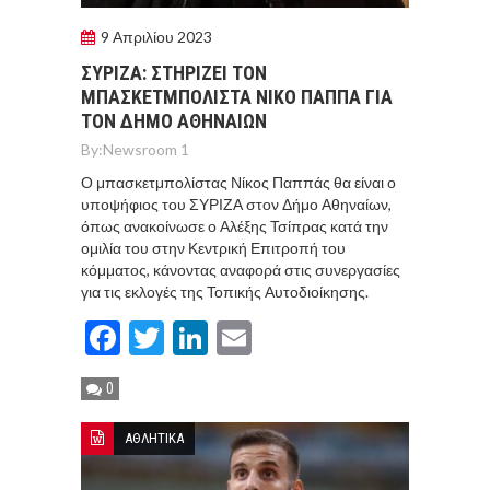
9 Απριλίου 2023
ΣΥΡΙΖΑ: ΣΤΗΡΙΖΕΙ ΤΟΝ
ΜΠΑΣΚΕΤΜΠΟΛΙΣΤΑ ΝΙΚΟ ΠΑΠΠΑ ΓΙΑ
ΤΟΝ ΔΗΜΟ ΑΘΗΝΑΙΩΝ
By:
Newsroom 1
Ο μπασκετμπολίστας Νίκος Παππάς θα είναι ο
υποψήφιος του ΣΥΡΙΖΑ στον Δήμο Αθηναίων,
όπως ανακοίνωσε ο Αλέξης Τσίπρας κατά την
ομιλία του στην Κεντρική Επιτροπή του
κόμματος, κάνοντας αναφορά στις συνεργασίες
για τις εκλογές της Τοπικής Αυτοδιοίκησης.
Facebook
Twitter
LinkedIn
Email
0
ΑΘΛΗΤΙΚΑ