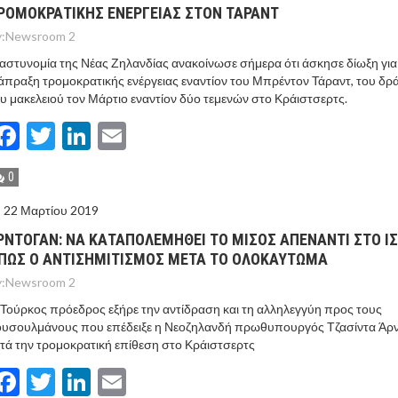
ΡΟΜΟΚΡΑΤΙΚΗΣ ΕΝΕΡΓΕΙΑΣ ΣΤΟΝ ΤΑΡΑΝΤ
:
Newsroom 2
αστυνομία της Νέας Ζηλανδίας ανακοίνωσε σήμερα ότι άσκησε δίωξη για
άπραξη τρομοκρατικής ενέργειας εναντίον του Μπρέντον Τάραντ, του δρ
υ μακελειού τον Μάρτιο εναντίον δύο τεμενών στο Κράιστσερτς.
Facebook
Twitter
LinkedIn
Email
0
22 Μαρτίου 2019
ΡΝΤΟΓΑΝ: ΝΑ ΚΑΤΑΠΟΛΕΜΗΘΕΙ ΤΟ ΜΊΣΟΣ ΑΠΕΝΑΝΤΙ ΣΤΟ Ι
ΠΩΣ Ο ΑΝΤΙΣΗΜΙΤΙΣΜΟΣ ΜΕΤΑ ΤΟ ΟΛΟΚΑΥΤΩΜΑ
:
Newsroom 2
Τούρκος πρόεδρος εξήρε την αντίδραση και τη αλληλεγγύη προς τους
ουσουλμάνους που επέδειξε η Νεοζηλανδή πρωθυπουργός Τζασίντα Άρ
τά την τρομοκρατική επίθεση στο Κράιστσερτς
Facebook
Twitter
LinkedIn
Email