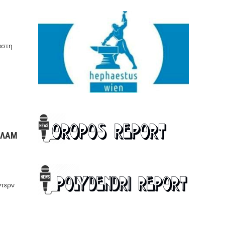
άστη
ΣΛΑΜ
ντερν