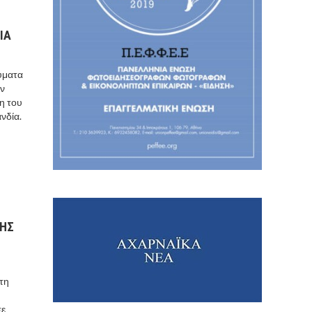
ΙΑ
θύματα
ών
η του
νδία.
ΚΗΣ
τη
σε