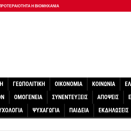
ΠΡΟΤΕΡΑΙΟΤΗΤΑ Η ΒΙΟΜΗΧΑΝΙΑ
ΟΝ ΣΠΟΥΔΑΙΟΤΕΡΟ ΕΡΜΗΝΕΥΤΗ ΛΑΚΗ ΧΑΛΚΙΑ –
ΑΦΕΙΟ ΑΘΗΝΩΝ
ΟΙΓΕΙ Η ΠΛΑΤΦΟΡΜΑ
ΓΟΝΟΤΑ ΣΑΝ ΣΗΜΕΡΑ
ΑΚΟΙΝΩΣΕ Ο ΜΗΤΣΟΤΑΚΗΣ ΓΙΑ ΤΟΥΣ ΠΥΡΟΠΛΗΚΤΟΥΣ
ΙΣ ΠΥΡΟΠΛΗΚΤΕΣ ΠΕΡΙΟΧΕΣ ΤΗΣ ΔΥΤΙΚΗΣ ΑΤΤΙΚΗΣ – ΣΤΟ
ΝΗ
ΓΕΩΠΟΛΙΤΙΚΗ
ΟΙΚΟΝΟΜΙΑ
ΚΟΙΝΩΝΙΑ
Ε
ΕΛΟΣ ΤΟΥΡΝΑΣ
ΟΝ
ΟΜΟΓΕΝΕΙΑ
ΣΥΝΕΝΤΕΥΞΕΙΣ
ΑΠΟΨΕΙΣ
ΗΝΑΣ ΕΡΕΥΝΗΤΗΣ ΣΤΗ ΔΑΝΙΑ ΣΧΕΔΙΑΖΕΙ DRONE ΓΙΑ ΤΗ
ΥΧΟΛΟΓΙΑ
ΨΥΧΑΓΩΓΙΑ
ΠΑΙΔΕΙΑ
ΕΚΔΗΛΩΣΕΙΣ
ΓΟΝΟΤΑ ΣΑΝ ΣΗΜΕΡΑ