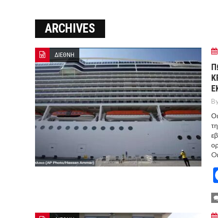
Ο ΠΑΝΟΣ ΑΒΡΑΜΟΠΟΥΛΟΣ Σ
ARCHIVES
8-26
Ο Πάνος Αβραμόπουλος στο 
ΔΙΕΘΝΗ
Π
Κ
Ε
By
Οι
τη
ε
ορ
Or