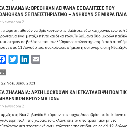
ΕΑ ΖΗΛΑΝΔΙΑ: ΒΡΕΘΗΚΑΝ ΛΕΙΨΑΝΑ ΣΕ ΒΑΛΙΤΣΕΣ ΠΟΥ
ΩΛΗΘΗΚΑΝ ΣΕ ΠΛΕΙΣΤΗΡΙΑΣΜΟ – ΑΝΗΚΟΥΝ ΣΕ ΜΙΚΡΑ ΠΑΙΔ
:
Newsroom 2
 πτώματα πιθανόν να βρίσκονταν στις βαλίτσες εδώ και χρόνια, ενώ τα 
ρονται να είναι μεταξύ πέντε και δέκα ετών.Τα λείψανα δύο μικρών παιδι
τοπίστηκαν σε βαλίτσες που πωλήθηκαν σε πλειστηριασμό από αποθήκ
λαντ στις 11 Αυγούστου, ανακοίνωσε σήμερα η αστυνομία στη Νέα Ζηλα
Facebook
Twitter
LinkedIn
Email
0
22 Νοεμβρίου 2021
ΕΑ ΖΗΛΑΝΔΙΑ: AΡΣΗ LOCKDOWN ΚΑΙ ΕΓΚΑΤΑΛΕΙΨΗ ΠΟΛΙΤΙ
ΜΗΔΕΝΙΚΩΝ ΚΡΟΥΣΜΑΤΩΝ»
:
Newsroom 2
 αρχές στη Νέα Ζηλανδία θα άρουν στις αρχές Δεκεμβρίου το lockdown σ
γαλύτερη πόλη της χώρας, το Όκλαντ, έπειτα από τρεισήμισι μήνες
οθετώντας νέα στρατηγική αντιμετώπισης της επιδημίας covid-19, δήλω