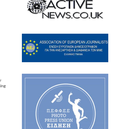
ν
ing