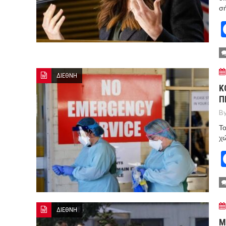
σ
ΔΙΕΘΝΗ
Κ
Π
By
Το
χώ
ΔΙΕΘΝΗ
Μ