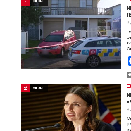
ΔΙΕΘΝΗ
Ν
Π
By
Τα
φέ
εν
Όκ
ΔΙΕΘΝΗ
Ν
«
By
Οι
με
υι