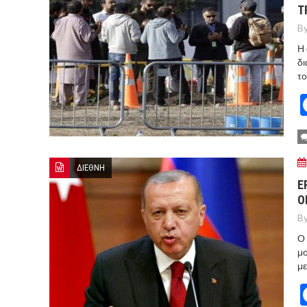
Τ
By
Η 
δι
το
ΔΙΕΘΝΗ
Ε
Ο
By
Ο 
μ
με