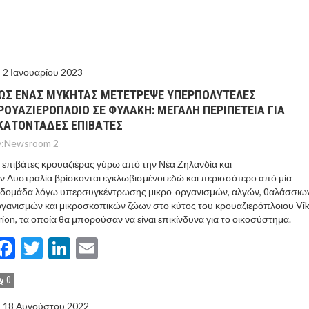
ΤΟ ΚΕΝΤΡΙΚΟ ΔΕΛΤΙΟ ΤΟΥ KONTRA – KONTRA NEWS 4-
MEGA NEWS – «NOW» με τον Βασίλη Σφήνα 3-8-26 !
2 Ιανουαρίου 2023
ΩΣ ΕΝΑΣ ΜΥΚΗΤΑΣ ΜΕΤΕΤΡΕΨΕ ΥΠΕΡΠΟΛΥΤΕΛΕΣ
ΡΟΥΑΖΙΕΡΟΠΛΟΙΟ ΣΕ ΦΥΛΑΚΗ: ΜΕΓΑΛΗ ΠΕΡΙΠΕΤΕΙΑ ΓΙΑ
ΚΑΤΟΝΤΑΔΕΣ ΕΠΙΒΑΤΕΣ
:
Newsroom 2
 επιβάτες κρουαζιέρας γύρω από την Νέα Ζηλανδία και
ν Αυστραλία βρίσκονται εγκλωβισμένοι εδώ και περισσότερο από μία
βδομάδα λόγω υπερσυγκέντρωσης μικρο-οργανισμών, αλγών, θαλάσσιω
γανισμών και μικροσκοπικών ζώων στο κύτος του κρουαζιερόπλοιου Vik
ion, τα οποία θα μπορούσαν να είναι επικίνδυνα για το οικοσύστημα.
Facebook
Twitter
LinkedIn
Email
0
18 Αυγούστου 2022