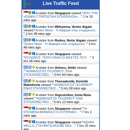
Live Traffic Feed
A visitor from
Singapore
viewed "
ΑΠΟ ΤΗΝ
«ΕΙΔΙΚΗ ΣΤΡΑΤΙΩΤΙΚΗ ΕΠΙΧΕΙΡΗΣΗ»…
"
1 hr 20
mins ago
A visitor from
Mithymna, Voreio Aigaio
viewed "
Active News - Η διαφορά στην ενημέρωση -
"
2 hrs 48 mins ago
A visitor from
Rodos, Notio Aigaio
viewed
"
Active News - Η διαφορά στην ενημέρωση -
"
3 hrs
48 mins ago
A visitor from
Singapore
viewed
"
ΚΟΛΩΝΟΣ: ΠΟΙΟΙ ΕΙΝΑΙ ΟΙ ΒΙΑΣΤΕΣ ΠΟΥ…
"
4
hrs 49 mins ago
A visitor from
Athens, Attiki
viewed
"
"ΑΙΧΜΑΛΩΤΟΣ ΠΟΛΕΜΟΥ" ΕΝΑ
ΣΥΓΚΛΟΝΙΣΤΙΚΟ…
"
4 hrs 50 mins ago
A visitor from
Thessaloniki, Kentriki
Makedonia
viewed "
"ΑΙΧΜΑΛΩΤΟΣ ΠΟΛΕΜΟΥ"
ΕΝΑ ΣΥΓΚΛΟΝΙΣΤΙΚΟ…
"
5 hrs 59 mins ago
A visitor from
Argostolion, Ionia Nisia
viewed "
"ΑΙΧΜΑΛΩΤΟΣ ΠΟΛΕΜΟΥ" ΕΝΑ
ΣΥΓΚΛΟΝΙΣΤΙΚΟ…
"
6 hrs 12 mins ago
A visitor from
Singapore
viewed "
ΤΑ
ΕΠΟΜΕΝΑ ΒΗΜΑΤΑ ΣΤΟ ΚΥΠΡΙΑΚΟ…
"
7 hrs 2
mins ago
A visitor from
Singapore
viewed "
INDIAN
WELLS: ΣΤΑ ΗΜΙΤΕΛΙΚΑ ΜΕ ΝΕΑ…
"
7 hrs 25 mins
ago