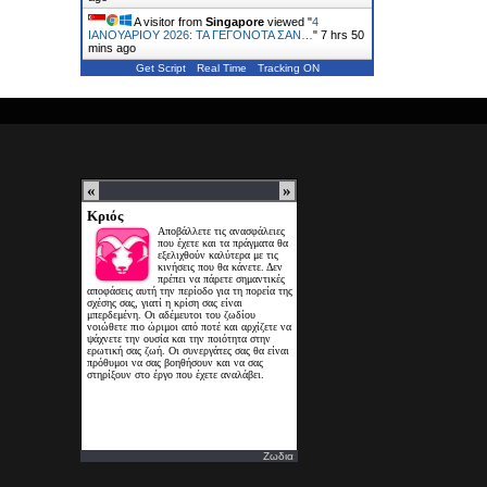
A visitor from
Singapore
viewed "
4
ΙΑΝΟΥΑΡΙΟΥ 2026: ΤΑ ΓΕΓΟΝΟΤΑ ΣΑΝ…
"
7 hrs 50
mins ago
Get Script
Real Time
Tracking ON
Ζωδια