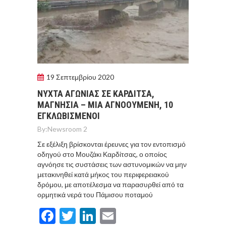
19 Σεπτεμβρίου 2020
ΝYΧΤΑ ΑΓΩΝIΑΣ ΣΕ ΚΑΡΔIΤΣΑ,
ΜΑΓΝΗΣIΑ – ΜIΑ ΑΓΝΟΟYΜΕΝΗ, 10
ΕΓΚΛΩΒΙΣΜEΝΟΙ
By:
Newsroom 2
Σε εξέλιξη βρίσκονται έρευνες για τον εντοπισμό
οδηγού στο Μουζάκι Καρδίτσας, ο οποίος
αγνόησε τις συστάσεις των αστυνομικών να μην
μετακινηθεί κατά μήκος του περιφερειακού
δρόμου, με αποτέλεσμα να παρασυρθεί από τα
ορμητικά νερά του Πάμισου ποταμού
Facebook
Twitter
LinkedIn
Email