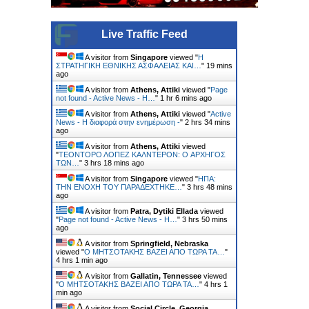
Live Traffic Feed
A visitor from
Singapore
viewed "
Η
ΣΤΡΑΤΗΓΙΚΗ ΕΘΝΙΚΗΣ ΑΣΦΑΛΕΙΑΣ ΚΑΙ…
"
19 mins
ago
A visitor from
Athens, Attiki
viewed "
Page
not found - Active News - Η…
"
1 hr 6 mins ago
A visitor from
Athens, Attiki
viewed "
Active
News - Η διαφορά στην ενημέρωση -
"
2 hrs 34 mins
ago
A visitor from
Athens, Attiki
viewed
"
ΤΕΟΝΤΟΡΟ ΛΟΠΕΖ ΚΑΛΝΤΕΡΟΝ: O ΑΡΧΗΓΟΣ
ΤΩΝ…
"
3 hrs 18 mins ago
A visitor from
Singapore
viewed "
ΗΠΑ:
ΤΗΝ ΕΝΟΧH ΤΟΥ ΠΑΡΑΔEΧΤΗΚΕ…
"
3 hrs 48 mins
ago
A visitor from
Patra, Dytiki Ellada
viewed
"
Page not found - Active News - Η…
"
3 hrs 50 mins
ago
A visitor from
Springfield, Nebraska
viewed "
Ο ΜΗΤΣΟΤΑΚΗΣ ΒΑΖΕΙ ΑΠΟ ΤΩΡΑ ΤΑ…
"
4 hrs 1 min ago
A visitor from
Gallatin, Tennessee
viewed
"
Ο ΜΗΤΣΟΤΑΚΗΣ ΒΑΖΕΙ ΑΠΟ ΤΩΡΑ ΤΑ…
"
4 hrs 1
min ago
A visitor from
Social Circle, Georgia