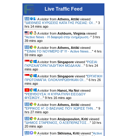
Live Traffic Feed
A visitor from
Athens, Attiki
viewed
"
ΔΙΕΘΝΕΙΣ ΚΥΡΩΣΕΙΣ ΚΑΤΑ ΤΗΣ ΡΩΣΙΑΣ: ΟΙ…
"
3
hrs 14 mins ago
A visitor from
Ashburn, Virginia
viewed
"
Active News - Η διαφορά στην ενημέρωση -
"
3 hrs
39 mins ago
A visitor from
Athens, Attiki
viewed
"
"ΕΙΜΑΙ ΤΟ ΝΟΥΜΕΡΟ 8" !!! - Active News…
"
4 hrs
59 mins ago
A visitor from
Singapore
viewed "
ΡΩΣΙΑ:
ΓΚΡΙΖΑ ΑΓΟΡΑ ΓΙΑ ΔΥΤΙΚΗ ΜΟΔΑ ΚΑΙ…
"
5 hrs 24
mins ago
A visitor from
Singapore
viewed "
ΕΡΓΑΤΙΚΗ
ΠΡΩΤΟΜΑΓΙΑ: ΟΛΟΚΛΗΡΩΘΗΚΑΝ ΟΙ…
"
6 hrs 26
mins ago
A visitor from
Hanoi, Ha Noi
viewed
"
ΡΕΒΥΘΟΥΣΑ: H ΚΥΡΙΑ ΠΥΛΗ ΕΙΣΟΔΟΥ
ΦΥΣΙΚΟΥ…
"
9 hrs 16 mins ago
A visitor from
Athens, Attiki
viewed
"
ΕΡΡΙΚΟΣ H': Ο ΒΑΣΙΛΙΑΣ ΠΟΥ ΧΩΡΙΣΕ ΤΗΝ…
"
9
hrs 27 mins ago
A visitor from
Atsipopoulon, Kriti
viewed
"
ΔΗΜΟΣ ΣΤΑΡΕΝΙΟΣ, Ο ΑΞΕΠΕΡΑΣΤΟΣ…
"
10 hrs
20 mins ago
A visitor from
Skhisma, Kriti
viewed "
Active