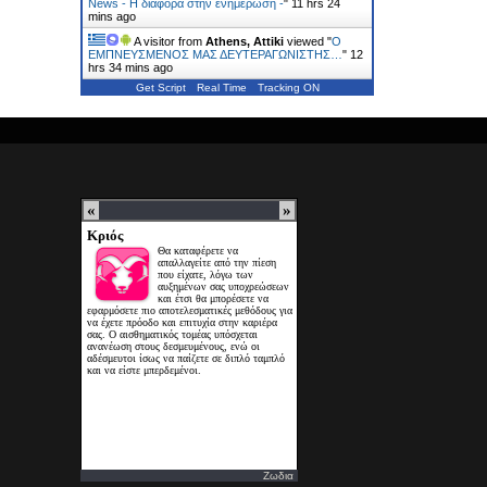
News - Η διαφορά στην ενημέρωση -
"
11 hrs 24
mins ago
A visitor from
Athens, Attiki
viewed "
Ο
ΕΜΠΝΕΥΣΜΕΝΟΣ ΜΑΣ ΔΕΥΤΕΡΑΓΩΝΙΣΤΗΣ…
"
12
hrs 34 mins ago
Get Script
Real Time
Tracking ON
Ζωδια