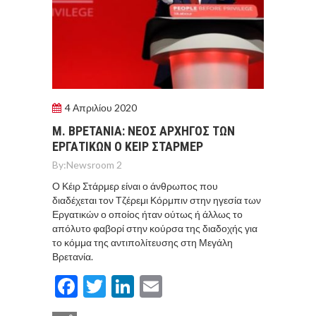
4 Απριλίου 2020
Μ. ΒΡΕΤΑΝIΑ: ΝΕΟΣ ΑΡΧΗΓΟΣ ΤΩΝ
ΕΡΓΑΤΙΚΩΝ Ο ΚΕΙΡ ΣΤΑΡΜΕΡ
By:
Newsroom 2
Ο Κέιρ Στάρμερ είναι ο άνθρωπος που
διαδέχεται τον Τζέρεμι Κόρμπιν στην ηγεσία των
Εργατικών ο οποίος ήταν ούτως ή άλλως το
απόλυτο φαβορί στην κούρσα της διαδοχής για
το κόμμα της αντιπολίτευσης στη Μεγάλη
Βρετανία.
Facebook
Twitter
LinkedIn
Email