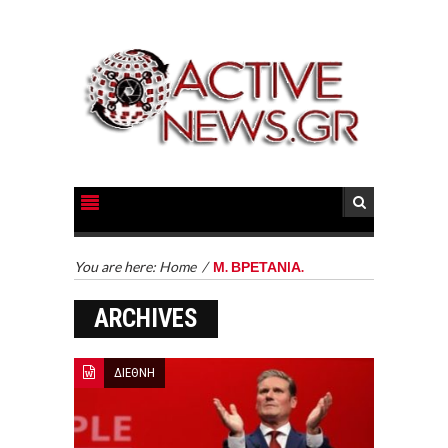
You are here:
Home
/
Μ. ΒΡΕΤΑΝIΑ.
ARCHIVES
ΔΙΕΘΝΗ