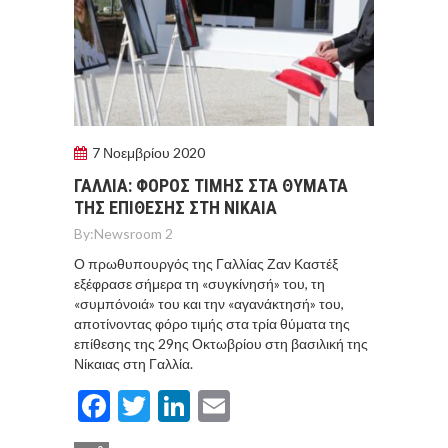
7 Νοεμβρίου 2020
ΓΑΛΛIΑ: ΦOΡΟΣ ΤΙΜHΣ ΣΤΑ ΘYΜΑΤΑ
ΤΗΣ ΕΠIΘΕΣΗΣ ΣΤΗ ΝIΚΑΙΑ
By:
Newsroom 2
Ο πρωθυπουργός της Γαλλίας Ζαν Καστέξ
εξέφρασε σήμερα τη «συγκίνησή» του, τη
«συμπόνοιά» του και την «αγανάκτησή» του,
αποτίνοντας φόρο τιμής στα τρία θύματα της
επίθεσης της 29ης Οκτωβρίου στη βασιλική της
Νίκαιας στη Γαλλία.
Facebook
Twitter
LinkedIn
Email