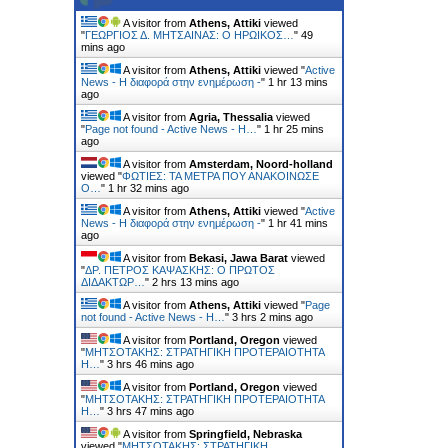
A visitor from
Athens, Attiki
viewed
"
ΓΕΩΡΓΙΟΣ Δ. ΜΗΤΣΑΙΝΑΣ: Ο ΗΡΩΙΚΟΣ…
"
49
mins ago
A visitor from
Athens, Attiki
viewed "
Active
News - Η διαφορά στην ενημέρωση -
"
1 hr 13 mins
ago
A visitor from
Agria, Thessalia
viewed
"
Page not found - Active News - Η…
"
1 hr 25 mins
ago
A visitor from
Amsterdam, Noord-holland
viewed "
ΦΩΤΙΕΣ: ΤΑ ΜΕΤΡΑ ΠΟΥ ΑΝΑΚΟΙΝΩΣΕ
Ο…
"
1 hr 32 mins ago
A visitor from
Athens, Attiki
viewed "
Active
News - Η διαφορά στην ενημέρωση -
"
1 hr 41 mins
ago
A visitor from
Bekasi, Jawa Barat
viewed
"
ΔΡ. ΠΕΤΡΟΣ ΚΑΨΑΣΚΗΣ: Ο ΠΡΩΤΟΣ
ΔΙΔΑΚΤΩΡ…
"
2 hrs 13 mins ago
A visitor from
Athens, Attiki
viewed "
Page
not found - Active News - Η…
"
3 hrs 2 mins ago
A visitor from
Portland, Oregon
viewed
"
ΜΗΤΣΟΤΑΚΗΣ: ΣΤΡΑΤΗΓΙΚΗ ΠΡΟΤΕΡΑΙΟΤΗΤΑ
Η…
"
3 hrs 46 mins ago
A visitor from
Portland, Oregon
viewed
"
ΜΗΤΣΟΤΑΚΗΣ: ΣΤΡΑΤΗΓΙΚΗ ΠΡΟΤΕΡΑΙΟΤΗΤΑ
Η…
"
3 hrs 47 mins ago
A visitor from
Springfield, Nebraska
viewed "
ΜΗΤΣΟΤΑΚΗΣ: ΣΤΡΑΤΗΓΙΚΗ