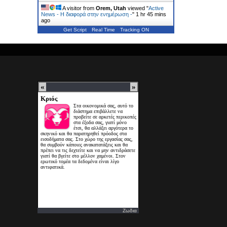
A visitor from
Orem, Utah
viewed "
Active
News - Η διαφορά στην ενημέρωση -
"
1 hr 45 mins
ago
Get Script
Real Time
Tracking ON
Ζωδια