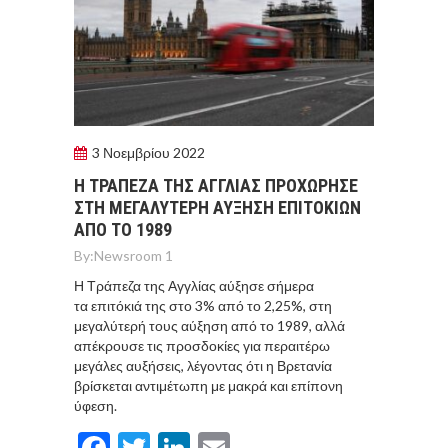
3 Νοεμβρίου 2022
Η ΤΡΑΠΕΖΑ ΤΗΣ ΑΓΓΛΙΑΣ ΠΡΟΧΩΡΗΣΕ
ΣΤΗ ΜΕΓΑΛΥΤΕΡΗ ΑΥΞΗΣΗ ΕΠΙΤΟΚΙΩΝ
ΑΠΟ ΤΟ 1989
By:
Newsroom 1
Η Τράπεζα της Αγγλίας αύξησε σήμερα
τα επιτόκιά της στο 3% από το 2,25%, στη
μεγαλύτερή τους αύξηση από το 1989, αλλά
απέκρουσε τις προσδοκίες για περαιτέρω
μεγάλες αυξήσεις, λέγοντας ότι η Βρετανία
βρίσκεται αντιμέτωπη με μακρά και επίπονη
ύφεση.
Facebook
Twitter
LinkedIn
Email