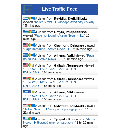
Live Traffic Feed
A visitor from
Royitika, Dytiki Ellada
viewed "
Active News - Η διαφορά στην ενημέρωση -
"
5 mins ago
A visitor from
Gefyra, Peloponnisos
viewed "
Page not found - Active News - Η…
"
13
mins ago
A visitor from
Claymont, Delaware
viewed
"
Page not found - Active News - Η…
"
45 mins ago
A visitor from
Athens, Attiki
viewed "
Page
not found - Active News - Η…
"
49 mins ago
A visitor from
Gallatin, Tennessee
viewed
"
ΣΤΡΟΦΗ ΠΡΟΣ ΤΑ ΔΕΞΙΑ ΑΠΟ ΤΟΝ
ΚΥΠΡΙΑΚΟ…
"
56 mins ago
A visitor from
Gallatin, Tennessee
viewed
"
ΣΤΡΟΦΗ ΠΡΟΣ ΤΑ ΔΕΞΙΑ ΑΠΟ ΤΟΝ
ΚΥΠΡΙΑΚΟ…
"
56 mins ago
A visitor from
Athens, Attiki
viewed
"
ΣΤΡΟΦΗ ΠΡΟΣ ΤΑ ΔΕΞΙΑ ΑΠΟ ΤΟΝ
ΚΥΠΡΙΑΚΟ…
"
56 mins ago
A visitor from
Claymont, Delaware
viewed
"
Active News - Η διαφορά στην ενημέρωση -
"
1 hr
21 mins ago
A visitor from
Tympaki, Kriti
viewed "
Active
News - Η διαφορά στην ενημέρωση -
"
1 hr 29 mins
ago