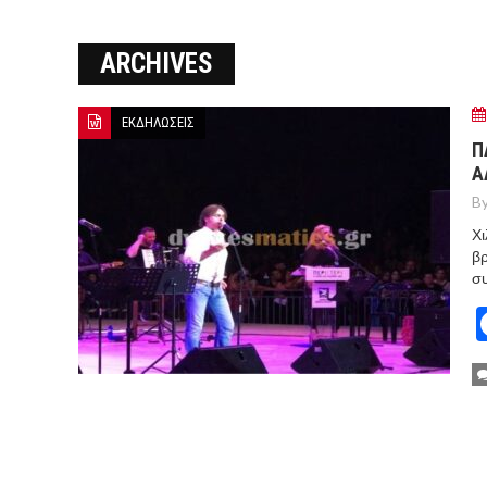
Ο ΠΑΝΟΣ ΑΒΡΑΜΟΠΟΥΛΟΣ Σ
ARCHIVES
8-26
Ο Πάνος Αβραμόπουλος στο 
ΕΚΔΗΛΩΣΕΙΣ
Π
Α
By
Χι
βρ
συ