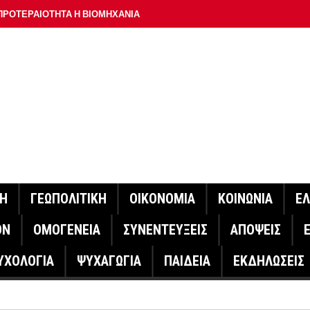
ΠΡΟΤΕΡΑΙΟΤΗΤΑ Η ΒΙΟΜΗΧΑΝΙΑ
ΟΝ ΣΠΟΥΔΑΙΟΤΕΡΟ ΕΡΜΗΝΕΥΤΗ ΛΑΚΗ ΧΑΛΚΙΑ –
ΑΦΕΙΟ ΑΘΗΝΩΝ
ΟΙΓΕΙ Η ΠΛΑΤΦΟΡΜΑ
ΓΟΝΟΤΑ ΣΑΝ ΣΗΜΕΡΑ
ΑΚΟΙΝΩΣΕ Ο ΜΗΤΣΟΤΑΚΗΣ ΓΙΑ ΤΟΥΣ ΠΥΡΟΠΛΗΚΤΟΥΣ
ΙΣ ΠΥΡΟΠΛΗΚΤΕΣ ΠΕΡΙΟΧΕΣ ΤΗΣ ΔΥΤΙΚΗΣ ΑΤΤΙΚΗΣ – ΣΤΟ
ΝΗ
ΓΕΩΠΟΛΙΤΙΚΗ
ΟΙΚΟΝΟΜΙΑ
ΚΟΙΝΩΝΙΑ
Ε
ΕΛΟΣ ΤΟΥΡΝΑΣ
ΟΝ
ΟΜΟΓΕΝΕΙΑ
ΣΥΝΕΝΤΕΥΞΕΙΣ
ΑΠΟΨΕΙΣ
ΗΝΑΣ ΕΡΕΥΝΗΤΗΣ ΣΤΗ ΔΑΝΙΑ ΣΧΕΔΙΑΖΕΙ DRONE ΓΙΑ ΤΗ
ΥΧΟΛΟΓΙΑ
ΨΥΧΑΓΩΓΙΑ
ΠΑΙΔΕΙΑ
ΕΚΔΗΛΩΣΕΙΣ
ΓΟΝΟΤΑ ΣΑΝ ΣΗΜΕΡΑ