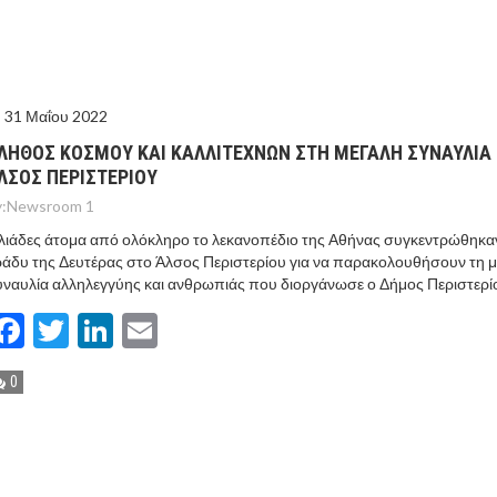
ΤΟ ΚΕΝΤΡΙΚΟ ΔΕΛΤΙΟ ΤΟΥ KONTRA – KONTRA NEWS 4-
MEGA NEWS – «NOW» με τον Βασίλη Σφήνα 3-8-26 !
31 Μαΐου 2022
ΛΗΘΟΣ ΚΟΣΜΟΥ ΚΑΙ ΚΑΛΛΙΤΕΧΝΩΝ ΣΤΗ ΜΕΓΑΛΗ ΣΥΝΑΥΛΙΑ
ΛΣΟΣ ΠΕΡΙΣΤΕΡΙΟΥ
:
Newsroom 1
λιάδες άτομα από ολόκληρο το λεκανοπέδιο της Αθήνας συγκεντρώθηκα
άδυ της Δευτέρας στο Άλσος Περιστερίου για να παρακολουθήσουν τη 
ναυλία αλληλεγγύης και ανθρωπιάς που διοργάνωσε ο Δήμος Περιστερί
Facebook
Twitter
LinkedIn
Email
0