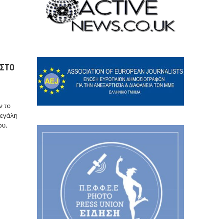
 ΣΤΟ
ν το
μεγάλη
ου.