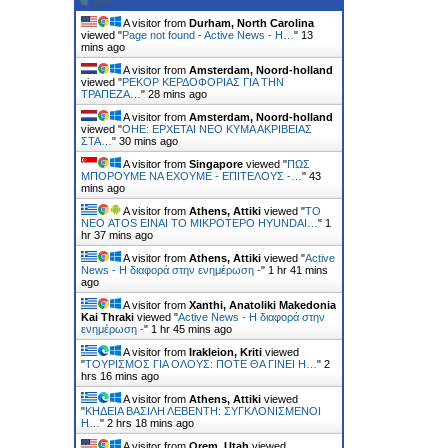
A visitor from
Durham, North Carolina
viewed "
Page not found - Active News - Η…
"
13
mins ago
A visitor from
Amsterdam, Noord-holland
viewed "
ΡΕΚΟΡ ΚΕΡΔΟΦΟΡΙΑΣ ΓΙΑ ΤΗΝ
ΤΡΑΠΕΖΑ…
"
28 mins ago
A visitor from
Amsterdam, Noord-holland
viewed "
ΟΗΕ: ΕΡΧΕΤΑΙ ΝΕΟ ΚΥΜΑ ΑΚΡΙΒΕΙΑΣ
ΣΤΑ…
"
30 mins ago
A visitor from
Singapore
viewed "
ΠΩΣ
ΜΠΟΡΟΥΜΕ ΝΑ ΕΧΟΥΜΕ - ΕΠΙΤΕΛΟΥΣ -…
"
43
mins ago
A visitor from
Athens, Attiki
viewed "
ΤΟ
ΝΕΟ ATOS ΕΙΝΑΙ ΤΟ ΜΙΚΡΟΤΕΡΟ HYUNDAI…
"
1
hr 37 mins ago
A visitor from
Athens, Attiki
viewed "
Active
News - Η διαφορά στην ενημέρωση -
"
1 hr 41 mins
ago
A visitor from
Xanthi, Anatoliki Makedonia
Kai Thraki
viewed "
Active News - Η διαφορά στην
ενημέρωση -
"
1 hr 45 mins ago
A visitor from
Irakleion, Kriti
viewed
"
ΤΟΥΡΙΣΜΟΣ ΓΙΑ ΟΛΟΥΣ: ΠΟΤΕ ΘΑ ΓΙΝΕΙ Η…
"
2
hrs 16 mins ago
A visitor from
Athens, Attiki
viewed
"
ΚΗΔΕΙΑ ΒΑΣΙΛΗ ΛΕΒΕΝΤΗ: ΣΥΓΚΛΟΝΙΣΜΕΝΟΙ
Η…
"
2 hrs 18 mins ago
A visitor from
Orem, Utah
viewed