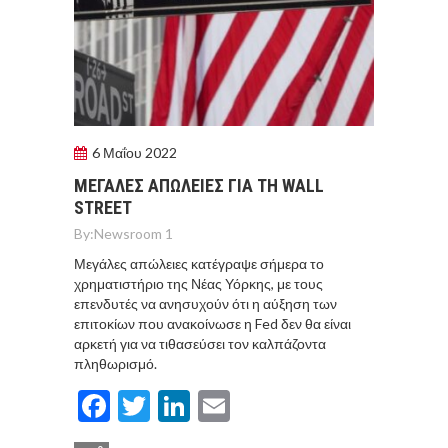
6 Μαΐου 2022
ΜΕΓΑΛΕΣ ΑΠΩΛΕΙΕΣ ΓΙΑ ΤΗ WALL
STREET
By:
Newsroom 1
Μεγάλες απώλειες κατέγραψε σήμερα το
χρηματιστήριο της Νέας Υόρκης, με τους
επενδυτές να ανησυχούν ότι η αύξηση των
επιτοκίων που ανακοίνωσε η Fed δεν θα είναι
αρκετή για να τιθασεύσει τον καλπάζοντα
πληθωρισμό.
Facebook
Twitter
LinkedIn
Email