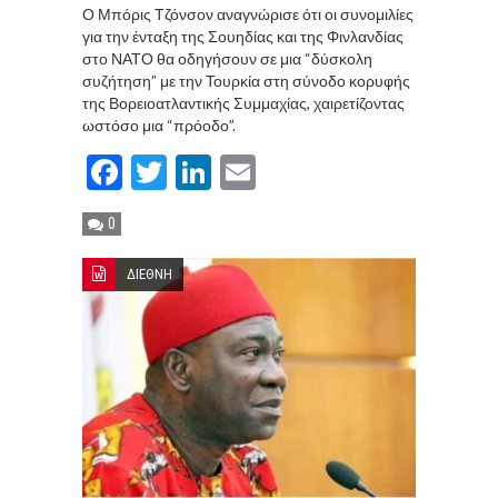
Ο Μπόρις Τζόνσον αναγνώρισε ότι οι συνομιλίες
για την ένταξη της Σουηδίας και της Φινλανδίας
στο ΝΑΤΟ θα οδηγήσουν σε μια “δύσκολη
συζήτηση” με την Τουρκία στη σύνοδο κορυφής
της Βορειοατλαντικής Συμμαχίας, χαιρετίζοντας
ωστόσο μια “πρόοδο”.
Facebook
Twitter
LinkedIn
Email
0
ΔΙΕΘΝΗ