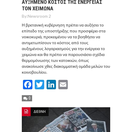
ΑΥΞΗΜΕΝΟ ΚΟΣΤΟΣ ΤΗΣ ΕΝΕΡΓΕΙΑΣ
ΤΟΝ ΧΕΙΜΩΝΑ
By:
Newsroom 2
Η βρετανική κυβέρνηση πρέπει να αυξήσει το
επίπεδο της υποστήριξης που προσφέρει στα
νοικοκυριά, προκειμένου να τα βοηθήσει να
αντιμετωπίσουν το κόστος από τους
αυξημένους λογαριασμούς για την ενέργεια το
χειμώνα και θα πρέπει να παρουσιάσει σχέδια
θερμομόνωσης των κατοικιών, όπως
ανακοίνωσε χθες διακομματική ομάδα μελών του
κοινοβουλίου.
Facebook
Twitter
LinkedIn
Email
0
ΔΙΕΘΝΗ