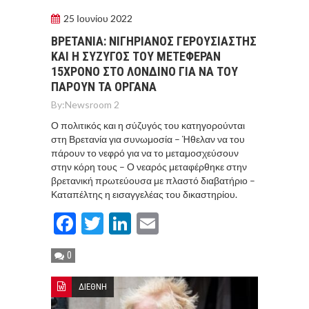
25 Ιουνίου 2022
ΒΡΕΤΑΝΙΑ: ΝΙΓΗΡΙΑΝΟΣ ΓΕΡΟΥΣΙΑΣΤΗΣ
ΚΑΙ Η ΣΥΖΥΓΟΣ ΤΟΥ ΜΕΤΕΦΕΡΑΝ
15ΧΡΟΝΟ ΣΤΟ ΛΟΝΔΙΝΟ ΓΙΑ ΝΑ ΤΟΥ
ΠΑΡΟΥΝ ΤΑ ΟΡΓΑΝΑ
By:
Newsroom 2
Ο πολιτικός και η σύζυγός του κατηγορούνται
στη Βρετανία για συνωμοσία – Ήθελαν να του
πάρουν το νεφρό για να το μεταμοσχεύσουν
στην κόρη τους – Ο νεαρός μεταφέρθηκε στην
βρετανική πρωτεύουσα με πλαστό διαβατήριο –
Καταπέλτης η εισαγγελέας του δικαστηρίου.
Facebook
Twitter
LinkedIn
Email
0
ΔΙΕΘΝΗ