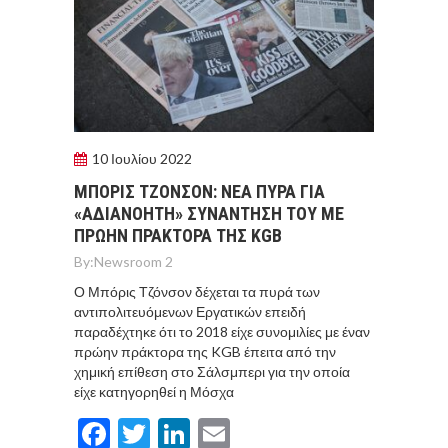
10 Ιουλίου 2022
ΜΠΟΡΙΣ ΤΖΟΝΣΟΝ: ΝΕΑ ΠΥΡΑ ΓΙΑ
«ΑΔΙΑΝΟΗΤΗ» ΣΥΝΑΝΤΗΣΗ ΤΟΥ ΜΕ
ΠΡΩΗΝ ΠΡΑΚΤΟΡΑ ΤΗΣ KGB
By:
Newsroom 2
Ο Μπόρις Τζόνσον δέχεται τα πυρά των
αντιπολιτευόμενων Εργατικών επειδή
παραδέχτηκε ότι το 2018 είχε συνομιλίες με έναν
πρώην πράκτορα της KGB έπειτα από την
χημική επίθεση στο Σάλσμπερι για την οποία
είχε κατηγορηθεί η Μόσχα
Facebook
Twitter
LinkedIn
Email