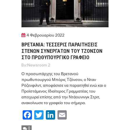
4 Φεβρουαρίου 2022
ΒΡΕΤΑΝΙΑ: ΤΕΣΣΕΡΙΣ ΠΑΡΑΙΤΗΣΕΙΣ
ΣΤΕΝΩΝ ΣΥΝΕΡΓΑΤΩΝ ΤΟΥ ΤΖΟΝΣΟΝ
ΣΤΟ ΠΡΩΘΥΠΟΥΡΓΙΚΟ ΓΡΑΦΕΙΟ
By:
Newsroom 2
Ο προσωπάρχης του Βρετανού
πρωθυπουργού Μπόρις Τζόνσον, ο Νταν
Ρόζενφιλντ, αποφάσισε να παραιτηθεί ενώ και ο
Προϊστάμενος Ιδιαίτερος Γραμματέας του
αποχωρεί επίσης από την Ντάουνινγκ Στριτ,
ανακοίνωσε το γραφείο του σήμερα.
Facebook
Twitter
LinkedIn
Email
0