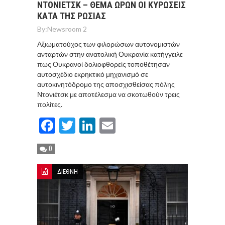
ΝΤΟΝΙΕΤΣΚ – ΘΕΜΑ ΩΡΩΝ ΟΙ ΚΥΡΩΣΕΙΣ
ΚΑΤΑ ΤΗΣ ΡΩΣΙΑΣ
By:
Newsroom 2
Αξιωματούχος των φιλορώσων αυτονομιστών
ανταρτών στην ανατολική Ουκρανία κατήγγειλε
πως Ουκρανοί δολιοφθορείς τοποθέτησαν
αυτοσχέδιο εκρηκτικό μηχανισμό σε
αυτοκινητόδρομο της αποσχισθείσας πόλης
Ντονιέτσκ με αποτέλεσμα να σκοτωθούν τρεις
πολίτες.
Facebook
Twitter
LinkedIn
Email
0
ΔΙΕΘΝΗ