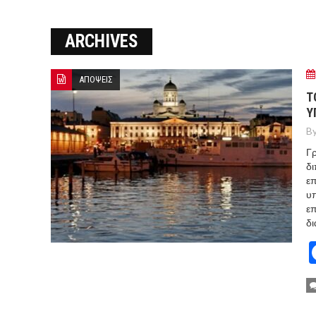
ΜΑΡΚΕΤ
ARCHIVES
8 ΑΥΓΟΥΣΤΟΥ 2026: ΤΑ ΓΕ
Ο ΜΗΤΣΟΤΑΚΗΣ ΒΑΖΕΙ ΑΠΟ 
ΑΠΟΨΕΙΣ
ΣΠΕΥΔΟΥΝ ΝΑ ΚΑΘΗΣΥΧΑΣΟΥ
Τ
Υ
ΜΕΤΑ ΤΗΝ ΑΜΥΝΤΙΚΗ ΣΥΜΦΩ
By
Γρ
δι
ε
υπ
επ
δι