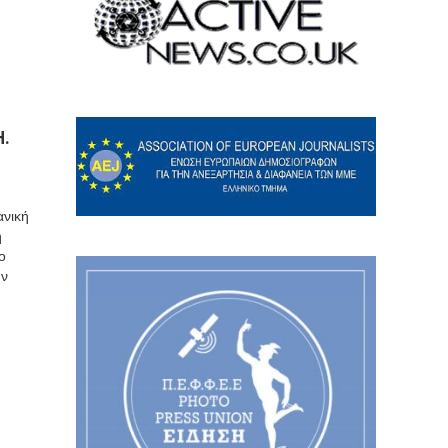
Η.
ανική
η
ο
ην