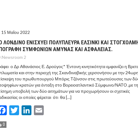
ΓΟΝΟΤΑ ΣΑΝ ΣΗΜΕΡΑ
ΤΩΡΑ ΤΑ ΔΙΛΗΜΜΑΤΑ ΤΩΝ ΕΚΛΟΓΩΝ
15 Μαΐου 2022
Ν ΤΟΥΣ ΓΕΙΤΟΝΕΣ ΤΟΥΡΚΙΑ ΚΑΙ ΣΑΟΥΔΙΚΗ ΑΡΑΒΙΑ
Ο ΛΟΝΔΙΝΟ ΕΝΙΣΧΥΕΙ ΠΟΛΥΠΛΕΥΡΑ ΕΛΣΙΝΚΙ ΚΑΙ ΣΤΟΓΧΟΛΜ
ΠΟΓΡΑΦΗ ΣΥΜΦΩΝΙΩΝ ΑΜΥΝΑΣ ΚΑΙ ΑΣΦΑΛΕΙΑΣ.
ΝΙΑ – “ΔΕΝ ΣΤΟΧΕΥΟΥΜΕ ΚΑΝΕΝΑ” ΛΕΕΙ Η ΑΓΚΥΡΑ
:
Newsroom 2
άφει ο Δρ Αθανάσιος Ε. Δρούγος* Έντονη κινητικότητα εμφανίζει η Βρετ
πλωματία και στην περιοχή της Σκανδιναβικής χερσονήσου με την 24ωρ
πίσκεψη του πρωθυπουργού Μπόρις Τζόνσον στις πρωτεύουσες των δύ
οψηφίων κρατών για ένταξη στο Βορειοατλαντικό Σύμφωνο/ΝΑΤΟ ,με τ
ίσημη υποβολή των δύο αιτημάτων για να προχωρήσουν οι σχετικές
αδικασίας οι οποίες φέρεται ότι θα […]
Facebook
Twitter
LinkedIn
Email
0