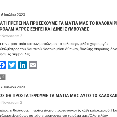
6 Ιουλίου 2023
ΙΑΤΙ ΠΡΕΠΕΙ ΝΑ ΠΡΟΣΕΧΟΥΜΕ ΤΑ ΜΑΤΙΑ ΜΑΣ ΤΟ ΚΑΛΟΚΑΙΡΙ
ΦΘΑΛΜΙΑΤΡΟΣ ΕΞΗΓΕΙ ΚΑΙ ΔΙΝΕΙ ΣΥΜΒΟΥΛΕΣ
:
Newsroom 2
α την προστασία και των ματιών μας το καλοκαίρι, μιλά ο χειρουργός
θαλμίατρος του Ναυτικού Νοσοκομείου Αθηνών, Βασίλης Λιαράκος, δίν
ήσιμες συμβουλές.
Facebook
Twitter
LinkedIn
Email
0
6 Ιουλίου 2023
ΩΣ ΘΑ ΠΡΟΣΤΑΤΕΨΟΥΜΕ ΤΑ ΜΑΤΙΑ ΜΑΣ ΑΥΤΟ ΤΟ ΚΑΛΟΚΑΙΡ
:
Newsroom 2
ήλιος, η θάλασσα, η πισίνα είναι οι πρωταγωνιστές κάθε καλοκαιριού. Π
έλιμοι είναι όμως αυτοί οι παράγοντες για τα μάτια μας; Όλοι πλέον