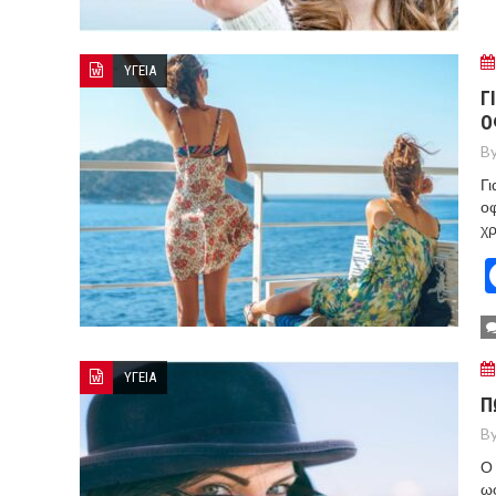
ΥΓΕΙΑ
Γ
Ο
By
Γι
οφ
χρ
ΥΓΕΙΑ
Π
By
Ο 
ωφ