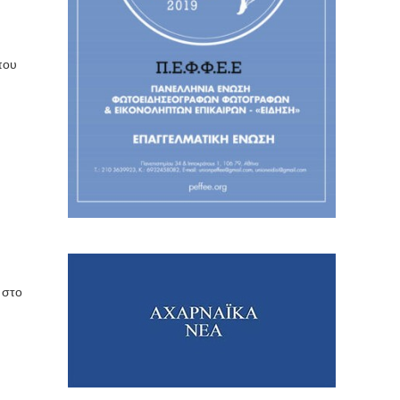
που
 στο