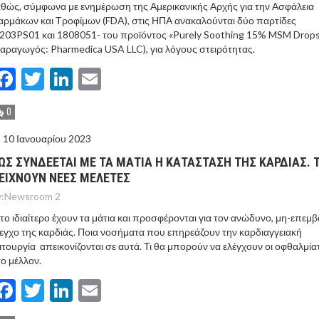
θώς, σύμφωνα με ενημέρωση της Αμερικανικής Αρχής για την Ασφάλεια
ρμάκων και Τροφίμων (FDA), στις ΗΠΑ ανακαλούνται δύο παρτίδες
203PS01 και 1808051- του προϊόντος «Purely Soothing 15% MSM Drop
αραγωγός: Pharmedica USA LLC), για λόγους στειρότητας.
Facebook
Twitter
LinkedIn
Email
0
10 Ιανουαρίου 2023
ΩΣ ΣΥΝΔΕΕΤΑΙ ΜΕ ΤΑ ΜΑΤΙΑ Η ΚΑΤΑΣΤΑΣΗ ΤΗΣ ΚΑΡΔΙΑΣ. Τ
ΕΙΧΝΟΥΝ ΝΕΕΣ ΜΕΛΕΤΕΣ
:
Newsroom 2
 το ιδιαίτερο έχουν τα μάτια και προσφέρονται για τον ανώδυνο, μη-επεμβ
εγχο της καρδιάς. Ποια νοσήματα που επηρεάζουν την καρδιαγγειακή
ιτουργία απεικονίζονται σε αυτά. Τι θα μπορούν να ελέγχουν οι οφθαλμία
ο μέλλον.
Facebook
Twitter
LinkedIn
Email