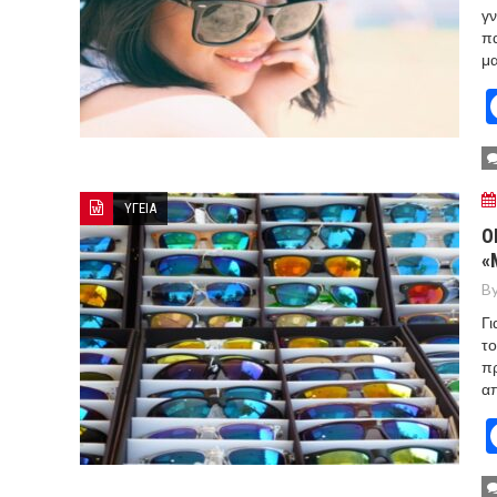
γν
πα
μα
ΥΓΕΙΑ
Ο
«
By
Γι
το
πρ
α