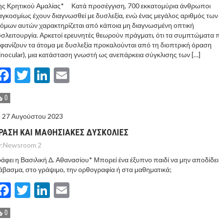
ης Κρητικού Αμαλίας* Κατά προσέγγιση, 700 εκκατομύρια άνθρωποι
γκοσμίως έχουν διαγνωσθεί με δυσλεξία, ενώ ένας μεγάλος αριθμός των
όμων αυτών χαρακτηρίζεται από κάποια μη διαγνωσμένη οπτική
σλειτουργία. Αρκετοί ερευνητές θεωρούν πράγματι, ότι τα συμπτώματα 
φανίζουν τα άτομα με δυσλεξία προκαλούνται από τη διοπτρική όραση
inocular), μια κατάσταση γνωστή ως ανεπάρκεια σύγκλισης των […]
Facebook
Twitter
LinkedIn
Email
0
27 Αυγούστου 2023
ΡΑΣΗ ΚΑΙ ΜΑΘΗΣΙΑΚΕΣ ΔΥΣΚΟΛΙΕΣ
:
Newsroom 2
άφει η Βασιλική Δ. Αθανασίου* Μπορεί ένα έξυπνο παιδί να μην αποδίδει
άβασμα, στο γράψιμο, την ορθογραφία ή στα μαθηματικά;
Facebook
Twitter
LinkedIn
Email
0