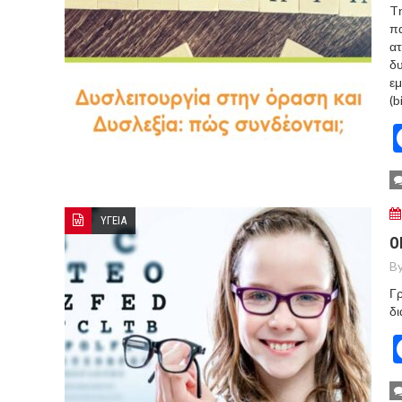
T
πα
ατ
δυ
εμ
(b
ΥΓΕΙΑ
Ο
By
Γρ
δι