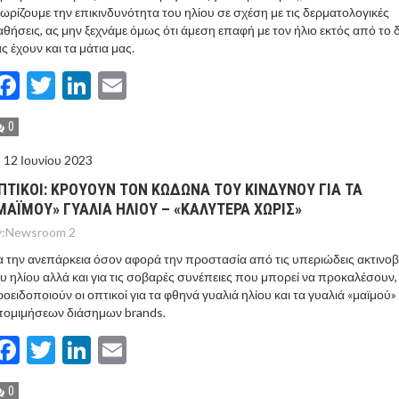
ωρίζουμε την επικινδυνότητα του ηλίου σε σχέση με τις δερματολογικές
θήσεις, ας μην ξεχνάμε όμως ότι άμεση επαφή με τον ήλιο εκτός από το 
ς έχουν και τα μάτια μας.
Facebook
Twitter
LinkedIn
Email
0
12 Ιουνίου 2023
ΠΤΙΚΟΙ: ΚΡΟΥΟΥΝ ΤΟΝ ΚΩΔΩΝΑ ΤΟΥ ΚΙΝΔΥΝΟΥ ΓΙΑ ΤΑ
ΜΑΪΜΟΥ» ΓΥΑΛΙΑ ΗΛΙΟΥ – «ΚΑΛΥΤΕΡΑ ΧΩΡΙΣ»
:
Newsroom 2
α την ανεπάρκεια όσον αφορά την προστασία από τις υπεριώδεις ακτινοβ
υ ηλίου αλλά και για τις σοβαρές συνέπειες που μπορεί να προκαλέσουν,
οειδοποιούν οι οπτικοί για τα φθηνά γυαλιά ηλίου και τα γυαλιά «μαϊμού»
πομιμήσεων διάσημων brands.
Facebook
Twitter
LinkedIn
Email
0