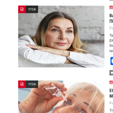
ΥΓΕΙΑ
Β
Π
By
Τα
βλ
δε
εμ
ΥΓΕΙΑ
Ε
Μ
By
Τη