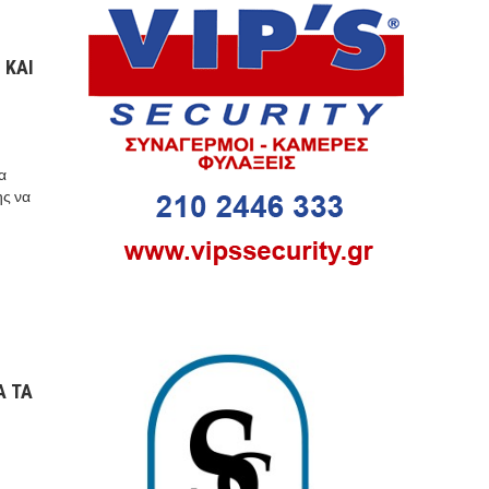
 ΚΑΙ
α
ης να
Α ΤΑ