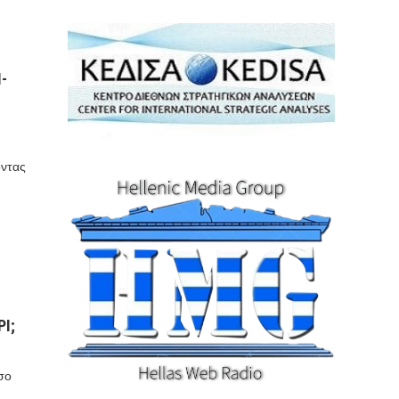
-
οντας
Ι;
όσο