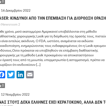
0
16 Δεκεμβρίου 2022
ASER: ΚΙΝΔΥΝΟΙ ΑΠΟ ΤΗΝ ΕΠΕΜΒΑΣΗ ΓΙΑ ΔΙΟΡΘΩΣΗ ΟΡΑΣ
:
Newsroom 2
θε χρόνο, μισό εκατομμύριο Αμερικανοί υποβάλλονται στη μέθοδο
αθλαστικής χειρουργικής Lasik για τη διόρθωση της όρασής τους, πιστεύ
ι είναι εντελώς ακίνδυνη. O FDA, ωστόσο, αναμένεται να εκδώσει
οειδοποίηση, ενημερώνοντας τους ενδιαφερομένους ότι η Lasik εγκυμον
νδύνους.Οσοι πρόκειται να υποβληθούν σε επέμβαση διαθλαστικής
ιρουργικής με τη μέθοδο Lasik προκειμένου να αποκαταστήσουν
ν όρασή τους από τη μυωπία, υπερμετρωπία ή αστιγματισμό, πρέπει να
ωρίζουν ότι κινδυνεύουν […]
Facebook
Twitter
LinkedIn
Email
0
12 Νοεμβρίου 2022
ΝΑΣ ΣΤΟΥΣ ΔΕΚΑ ΕΛΛΗΝΕΣ ΕΧΕΙ ΚΕΡΑΤΟΚΩΝΟ, ΑΛΛΑ ΔΕΝ Τ