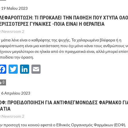
19 Μαΐου 2023
ΛΕΦΑΡΟΠΤΩΣΗ: ΤΙ ΠΡΟΚΑΛΕΙ ΤΗΝ ΠΑΘΗΣΗ ΠΟΥ ΧΤΥΠΑ ΟΛΟ
ΕΡΙΣΣΟΤΕΡΕΣ ΓΥΝΑΙΚΕΣ -ΠΟΙΑ ΕΙΝΑΙ Η ΘΕΡΑΠΕΙΑ
:
Newsroom 2
 μάτια λένε είναι ο καθρέφτης της ψυχής. Τα χαλαρωμένα βλέφαρα ή η
εφαρόπτωση είναι μια κατάσταση που όχι μόνο κάνει τους ανθρώπους ν
ίχνουν μεγαλύτεροι σε ηλικία από ότι πραγματικά είναι, αλλά μπορεί επίσ
ποδίσει την όραση.
Facebook
Twitter
LinkedIn
Email
0
6 Απριλίου 2023
ΟΦ: ΠΡΟΕΙΔΟΠΟΙΗΣΗ ΓΙΑ ΑΝΤΙΦΛΕΓΜΟΝΩΔΕΣ ΦΑΡΜΑΚΟ ΓΙ
ΑΤΙΑ
:
Newsroom 2
ν προσοχή του κοινού εφιστά ο Εθνικός Οργανισμός Φαρμάκων (ΕΟΦ),