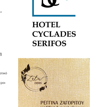
s»
Ι
ατικό
τροι