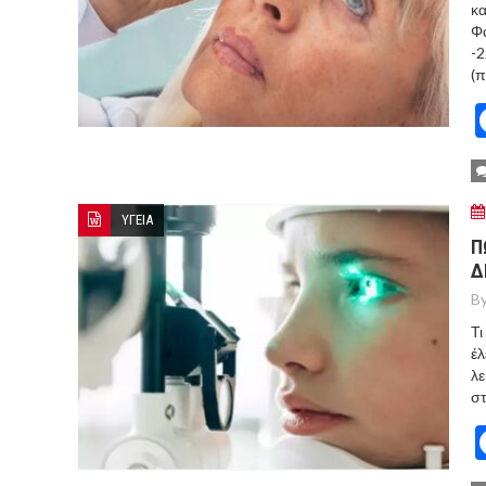
κα
Φα
-2
(π
ΥΓΕΙΑ
Π
Δ
By
Τι
έλ
λε
στ