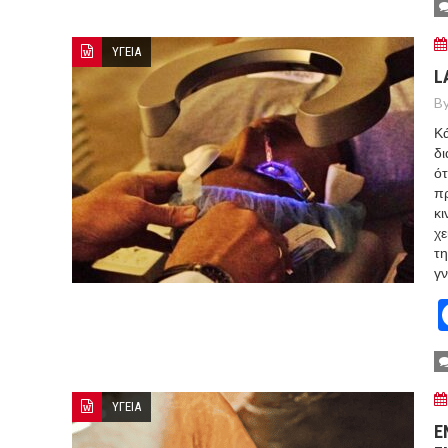
ΥΓΕΙΑ
L
By
Κά
δι
ότ
πρ
κι
χε
τη
γν
ΥΓΕΙΑ
Ε