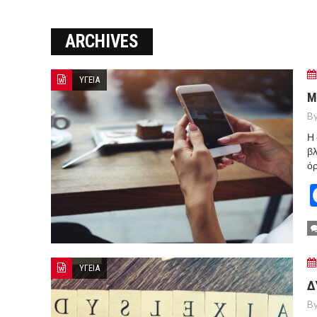
ΞΕΚΙΝΗΣΑΝ ΟΙ ΑΥΤΟΨΙΕΣ ΣΤ
ARCHIVES
ΠΟΡΤΟ ΓΕΡΜΕΝΟ Ο ΕΥΑΓΓ
ΥΓΕΙΑ
Μ
By
Η 
βλ
όρ
ΥΓΕΙΑ
Δ
By