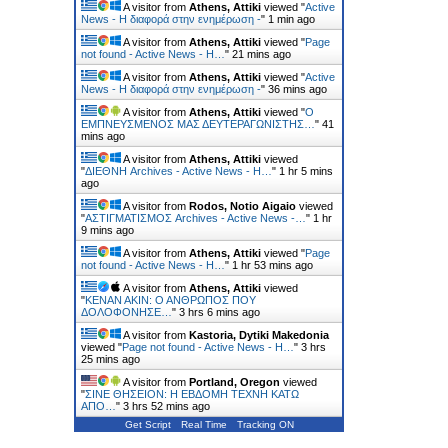
A visitor from
Athens, Attiki
viewed "
Active
News - Η διαφορά στην ενημέρωση -
"
1 min ago
A visitor from
Athens, Attiki
viewed "
Page
not found - Active News - Η…
"
21 mins ago
A visitor from
Athens, Attiki
viewed "
Active
News - Η διαφορά στην ενημέρωση -
"
36 mins ago
A visitor from
Athens, Attiki
viewed "
Ο
ΕΜΠΝΕΥΣΜΕΝΟΣ ΜΑΣ ΔΕΥΤΕΡΑΓΩΝΙΣΤΗΣ…
"
41
mins ago
A visitor from
Athens, Attiki
viewed
"
ΔΙΕΘΝΗ Archives - Active News - Η…
"
1 hr 5 mins
ago
A visitor from
Rodos, Notio Aigaio
viewed
"
ΑΣΤΙΓΜΑΤΙΣΜΟΣ Archives - Active News -…
"
1 hr
9 mins ago
A visitor from
Athens, Attiki
viewed "
Page
not found - Active News - Η…
"
1 hr 53 mins ago
A visitor from
Athens, Attiki
viewed
"
ΚΕΝΑΝ ΑΚΙΝ: Ο ΑΝΘΡΩΠΟΣ ΠΟΥ
ΔΟΛΟΦΟΝΗΣΕ…
"
3 hrs 6 mins ago
A visitor from
Kastoria, Dytiki Makedonia
viewed "
Page not found - Active News - Η…
"
3 hrs
25 mins ago
A visitor from
Portland, Oregon
viewed
"
ΣΙΝΕ ΘΗΣΕΙΟΝ: Η ΕΒΔΟΜΗ ΤΕΧΝΗ ΚΑΤΩ
ΑΠΟ…
"
3 hrs 52 mins ago
Get Script
Real Time
Tracking ON