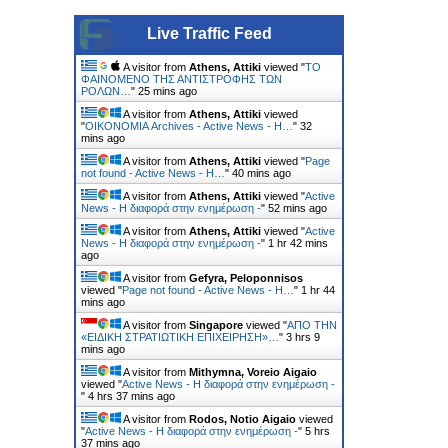
Live Traffic Feed
A visitor from
Athens, Attiki
viewed "
ΤΟ
ΦΑΙΝΟΜΕΝΟ ΤΗΣ ΑΝΤΙΣΤΡΟΦΗΣ ΤΩΝ
ΡΟΛΩΝ…
"
25 mins ago
A visitor from
Athens, Attiki
viewed
"
ΟΙΚΟΝΟΜΙΑ Archives - Active News - Η…
"
32
mins ago
A visitor from
Athens, Attiki
viewed "
Page
not found - Active News - Η…
"
41 mins ago
A visitor from
Athens, Attiki
viewed "
Active
News - Η διαφορά στην ενημέρωση -
"
52 mins ago
A visitor from
Athens, Attiki
viewed "
Active
News - Η διαφορά στην ενημέρωση -
"
1 hr 42 mins
ago
A visitor from
Gefyra, Peloponnisos
viewed "
Page not found - Active News - Η…
"
1 hr 44
mins ago
A visitor from
Singapore
viewed "
ΑΠΟ ΤΗΝ
«ΕΙΔΙΚΗ ΣΤΡΑΤΙΩΤΙΚΗ ΕΠΙΧΕΙΡΗΣΗ»…
"
3 hrs 9
mins ago
A visitor from
Mithymna, Voreio Aigaio
viewed "
Active News - Η διαφορά στην ενημέρωση -
"
4 hrs 37 mins ago
A visitor from
Rodos, Notio Aigaio
viewed
"
Active News - Η διαφορά στην ενημέρωση -
"
5 hrs
37 mins ago