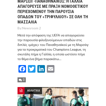
ΜΑΡΣΕΙΓ-ΠΑΝΑΘΗΝΑΪΚΟΣ: Η ΓΑΛΛΙΑ
ΑΠΑΓΟΡΕΥΣΕ ΜΕ ΠΡΑΞΗ ΝΟΜΟΘΕΤΙΚΟΥ
ΠΕΡΙΕΧΟΜΕΝΟΥ ΤΗΝ ΠΑΡΟΥΣΙΑ
ΟΠΑΔΩΝ ΤΟΥ «ΤΡΙΦΥΛΛΙΟΥ» ΣΕ ΟΛΗ ΤΗ
ΜΑΣΣΑΛΙΑ
By:
Newsroom 2
Mετά την απόφαση της UEFA να απαγορεύσει
την παρουσία φιλοξενούμενων οπαδών στις
διπλές «μάχες» του Παναθηναϊκού με τη Μαρσέιγ
για τα προκριματικά του Champions League, τη
σκυτάλη πήρε η Γαλλία, η οποία ωστόσο πήγε
το θέμα ένα βήμα παρακάτω…
Facebook
Twitter
LinkedIn
Email
0
ΑΘΛΗΤΙΚΑ