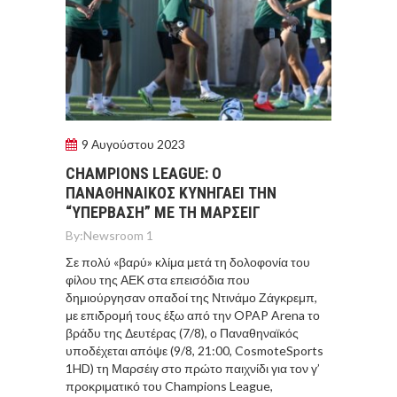
9 Αυγούστου 2023
CHAMPIONS LEAGUE: Ο
ΠΑΝΑΘΗΝΑΙΚΟΣ ΚΥΝΗΓΑΕΙ ΤΗΝ
“ΥΠΕΡΒΑΣΗ” ΜΕ ΤΗ ΜΑΡΣΕΙΓ
By:
Newsroom 1
Σε πολύ «βαρύ» κλίμα μετά τη δολοφονία του
φίλου της ΑΕΚ στα επεισόδια που
δημιούργησαν οπαδοί της Ντινάμο Ζάγκρεμπ,
με επιδρομή τους έξω από την OPAP Arena το
βράδυ της Δευτέρας (7/8), ο Παναθηναϊκός
υποδέχεται απόψε (9/8, 21:00, CosmoteSports
1HD) τη Μαρσέιγ στο πρώτο παιχνίδι για τον γ’
προκριματικό του Champions League,