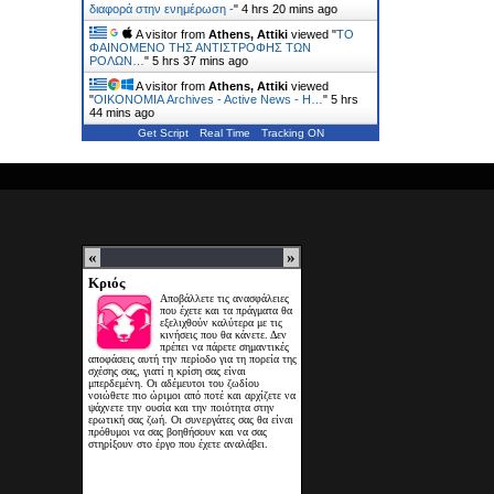
διαφορά στην ενημέρωση -
"
4 hrs 20 mins ago
A visitor from
Athens, Attiki
viewed "
ΤΟ
ΦΑΙΝΟΜΕΝΟ ΤΗΣ ΑΝΤΙΣΤΡΟΦΗΣ ΤΩΝ
ΡΟΛΩΝ…
"
5 hrs 37 mins ago
A visitor from
Athens, Attiki
viewed
"
ΟΙΚΟΝΟΜΙΑ Archives - Active News - Η…
"
5 hrs
44 mins ago
Get Script
Real Time
Tracking ON