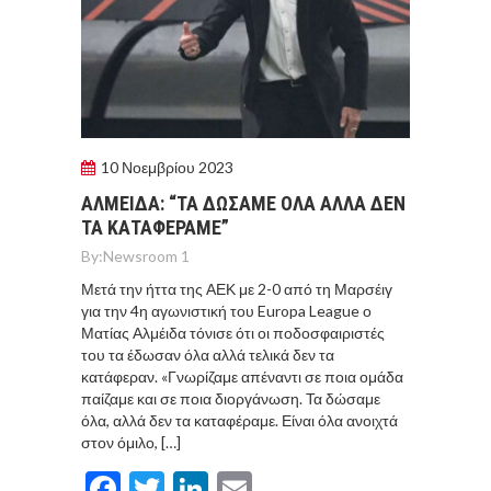
10 Νοεμβρίου 2023
ΑΛΜΕΙΔΑ: “ΤΑ ΔΩΣΑΜΕ ΟΛΑ ΑΛΛΑ ΔΕΝ
ΤΑ ΚΑΤΑΦΕΡΑΜΕ”
By:
Newsroom 1
Μετά την ήττα της ΑΕΚ με 2-0 από τη Μαρσέιγ
για την 4η αγωνιστική του Europa League ο
Ματίας Αλμέιδα τόνισε ότι οι ποδοσφαιριστές
του τα έδωσαν όλα αλλά τελικά δεν τα
κατάφεραν. «Γνωρίζαμε απέναντι σε ποια ομάδα
παίζαμε και σε ποια διοργάνωση. Τα δώσαμε
όλα, αλλά δεν τα καταφέραμε. Είναι όλα ανοιχτά
στον όμιλο, […]
Facebook
Twitter
LinkedIn
Email