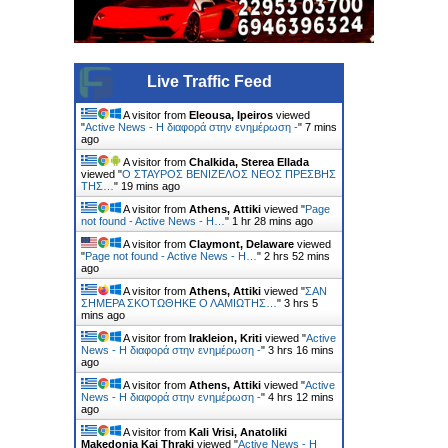
Live Traffic Feed
A visitor from
Eleousa, Ipeiros
viewed
"
Active News - Η διαφορά στην ενημέρωση -
"
7 mins
ago
A visitor from
Chalkida, Sterea Ellada
viewed "
Ο ΣΤΑΥΡΟΣ ΒΕΝΙΖΕΛΟΣ ΝΕΟΣ ΠΡΕΣΒΗΣ
ΤΗΣ…
"
19 mins ago
A visitor from
Athens, Attiki
viewed "
Page
not found - Active News - Η…
"
1 hr 28 mins ago
A visitor from
Claymont, Delaware
viewed
"
Page not found - Active News - Η…
"
2 hrs 52 mins
ago
A visitor from
Athens, Attiki
viewed "
ΣΑΝ
ΣΗΜΕΡΑ ΣΚΟΤΩΘΗΚΕ Ο ΛΑΜΙΩΤΗΣ…
"
3 hrs 5
mins ago
A visitor from
Irakleion, Kriti
viewed "
Active
News - Η διαφορά στην ενημέρωση -
"
3 hrs 16 mins
ago
A visitor from
Athens, Attiki
viewed "
Active
News - Η διαφορά στην ενημέρωση -
"
4 hrs 12 mins
ago
A visitor from
Kali Vrisi, Anatoliki
Makedonia Kai Thraki
viewed "
Active News - Η