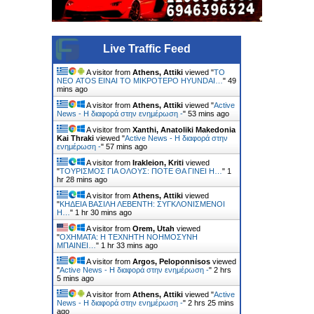
Live Traffic Feed
A visitor from
Athens, Attiki
viewed "
ΤΟ
ΝΕΟ ATOS ΕΙΝΑΙ ΤΟ ΜΙΚΡΟΤΕΡΟ HYUNDAI…
"
49
mins ago
A visitor from
Athens, Attiki
viewed "
Active
News - Η διαφορά στην ενημέρωση -
"
53 mins ago
A visitor from
Xanthi, Anatoliki Makedonia
Kai Thraki
viewed "
Active News - Η διαφορά στην
ενημέρωση -
"
57 mins ago
A visitor from
Irakleion, Kriti
viewed
"
ΤΟΥΡΙΣΜΟΣ ΓΙΑ ΟΛΟΥΣ: ΠΟΤΕ ΘΑ ΓΙΝΕΙ Η…
"
1
hr 28 mins ago
A visitor from
Athens, Attiki
viewed
"
ΚΗΔΕΙΑ ΒΑΣΙΛΗ ΛΕΒΕΝΤΗ: ΣΥΓΚΛΟΝΙΣΜΕΝΟΙ
Η…
"
1 hr 30 mins ago
A visitor from
Orem, Utah
viewed
"
ΟΧΗΜΑΤΑ: Η ΤΕΧΝΗΤΗ ΝΟΗΜΟΣΥΝΗ
ΜΠΑΙΝΕΙ…
"
1 hr 33 mins ago
A visitor from
Argos, Peloponnisos
viewed
"
Active News - Η διαφορά στην ενημέρωση -
"
2 hrs
5 mins ago
A visitor from
Athens, Attiki
viewed "
Active
News - Η διαφορά στην ενημέρωση -
"
2 hrs 25 mins
ago