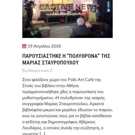
19 Απριλίου 2018
ΠΑΡΟΥΣΙΑΣΤΗΚΕ Η “ΠΟΛΥΘΡΟΝΑ” ΤΗΣ
ΜΑΡΙΑΣ ΣΤΑΥΡΟΠΟΥΛΟΥ
By:
Newsroom 2
Στον φιλόξενο χώρο του Polis Art Café της
Στοάς του βιβλίου στην Αθήνα,
πραγματοποιήθηκε χθες η παρουσίαση του
μυθιστορήματος «Η πολυθρόνα» της νεαρής
συγγραφέα Μαρίας Σταυροπούλου. Aρκετοί
βιβλιόφιλοι μικροί και μεγάλοι, έδωσαν το παρών,
ενώ τις εντυπώσεις τους για το βιβλίο κατέθεσαν
ο εκδότης και δημοσιογράφος Αβέρκιος
Λουδάρος, ο οποίος άνοιξε την συζήτηση, ο
γνωστός […]