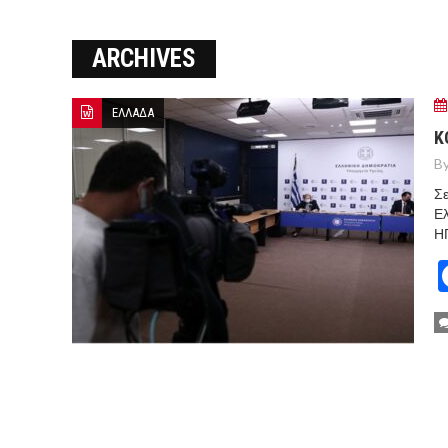
Ο ΠΑΝΟΣ ΑΒΡΑΜΟΠΟΥΛΟΣ Σ
ARCHIVES
8-26
Ο Πάνος Αβραμόπουλος στο 
ΕΛΛΑΔΑ
Κ
By
Σε
Ελ
Η