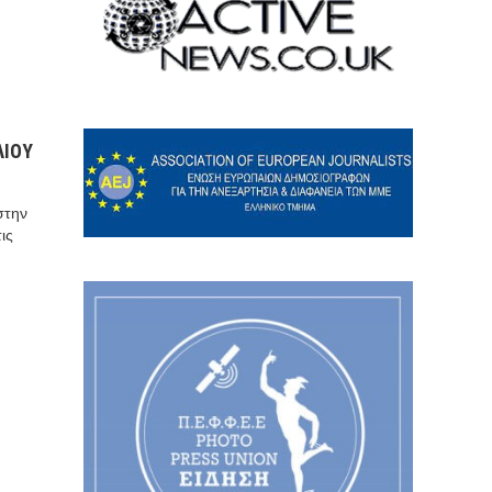
ΛΙΟΥ
στην
ις