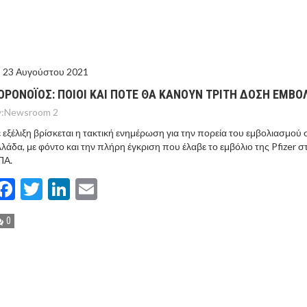
ΤΟ ΚΕΝΤΡΙΚΟ ΔΕΛΤΙΟ ΤΟΥ KONTRA – KONTRA NEWS 4-
MEGA NEWS – «NOW» με τον Βασίλη Σφήνα 3-8-26 !
23 Αυγούστου 2021
ΟΡΟΝΟΪΟΣ: ΠΟΙΟΙ ΚΑΙ ΠΟΤΕ ΘΑ ΚΑΝΟΥΝ ΤΡΙΤΗ ΔΟΣΗ ΕΜΒΟ
:
Newsroom 2
 εξέλιξη βρίσκεται η τακτική ενημέρωση για την πορεία του εμβολιασμού 
λάδα, με φόντο και την πλήρη έγκριση που έλαβε το εμβόλιο της Pfizer στ
ΠΑ.
Facebook
Twitter
LinkedIn
Email
0