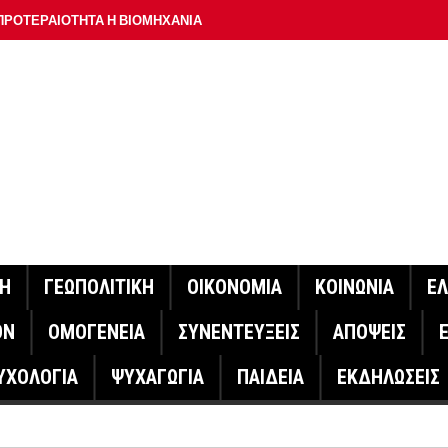
ΠΡΟΤΕΡΑΙΟΤΗΤΑ Η ΒΙΟΜΗΧΑΝΙΑ
ΟΝ ΣΠΟΥΔΑΙΟΤΕΡΟ ΕΡΜΗΝΕΥΤΗ ΛΑΚΗ ΧΑΛΚΙΑ –
ΑΦΕΙΟ ΑΘΗΝΩΝ
ΟΙΓΕΙ Η ΠΛΑΤΦΟΡΜΑ
ΓΟΝΟΤΑ ΣΑΝ ΣΗΜΕΡΑ
ΑΚΟΙΝΩΣΕ Ο ΜΗΤΣΟΤΑΚΗΣ ΓΙΑ ΤΟΥΣ ΠΥΡΟΠΛΗΚΤΟΥΣ
ΙΣ ΠΥΡΟΠΛΗΚΤΕΣ ΠΕΡΙΟΧΕΣ ΤΗΣ ΔΥΤΙΚΗΣ ΑΤΤΙΚΗΣ – ΣΤΟ
ΝΗ
ΓΕΩΠΟΛΙΤΙΚΗ
ΟΙΚΟΝΟΜΙΑ
ΚΟΙΝΩΝΙΑ
Ε
ΕΛΟΣ ΤΟΥΡΝΑΣ
ΟΝ
ΟΜΟΓΕΝΕΙΑ
ΣΥΝΕΝΤΕΥΞΕΙΣ
ΑΠΟΨΕΙΣ
ΗΝΑΣ ΕΡΕΥΝΗΤΗΣ ΣΤΗ ΔΑΝΙΑ ΣΧΕΔΙΑΖΕΙ DRONE ΓΙΑ ΤΗ
ΥΧΟΛΟΓΙΑ
ΨΥΧΑΓΩΓΙΑ
ΠΑΙΔΕΙΑ
ΕΚΔΗΛΩΣΕΙΣ
ΓΟΝΟΤΑ ΣΑΝ ΣΗΜΕΡΑ