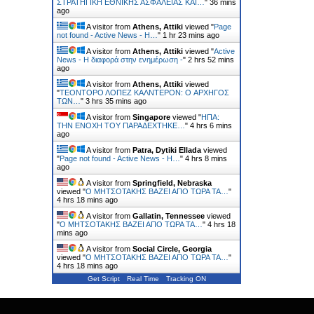
ΣΤΡΑΤΗΓΙΚΗ ΕΘΝΙΚΗΣ ΑΣΦΑΛΕΙΑΣ ΚΑΙ…
"
36 mins
ago
A visitor from
Athens, Attiki
viewed "
Page
not found - Active News - Η…
"
1 hr 23 mins ago
A visitor from
Athens, Attiki
viewed "
Active
News - Η διαφορά στην ενημέρωση -
"
2 hrs 52 mins
ago
A visitor from
Athens, Attiki
viewed
"
ΤΕΟΝΤΟΡΟ ΛΟΠΕΖ ΚΑΛΝΤΕΡΟΝ: O ΑΡΧΗΓΟΣ
ΤΩΝ…
"
3 hrs 35 mins ago
A visitor from
Singapore
viewed "
ΗΠΑ:
ΤΗΝ ΕΝΟΧH ΤΟΥ ΠΑΡΑΔEΧΤΗΚΕ…
"
4 hrs 6 mins
ago
A visitor from
Patra, Dytiki Ellada
viewed
"
Page not found - Active News - Η…
"
4 hrs 8 mins
ago
A visitor from
Springfield, Nebraska
viewed "
Ο ΜΗΤΣΟΤΑΚΗΣ ΒΑΖΕΙ ΑΠΟ ΤΩΡΑ ΤΑ…
"
4 hrs 18 mins ago
A visitor from
Gallatin, Tennessee
viewed
"
Ο ΜΗΤΣΟΤΑΚΗΣ ΒΑΖΕΙ ΑΠΟ ΤΩΡΑ ΤΑ…
"
4 hrs 18
mins ago
A visitor from
Social Circle, Georgia
viewed "
Ο ΜΗΤΣΟΤΑΚΗΣ ΒΑΖΕΙ ΑΠΟ ΤΩΡΑ ΤΑ…
"
4 hrs 18 mins ago
Get Script
Real Time
Tracking ON