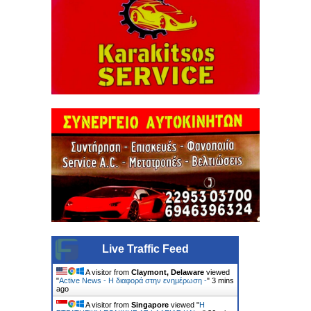
Live Traffic Feed
A visitor from
Claymont, Delaware
viewed
"
Active News - Η διαφορά στην ενημέρωση -
"
3 mins
ago
A visitor from
Singapore
viewed "
Η