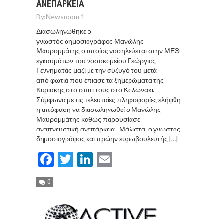
ΑΝΕΠΑΡΚΕΙΑ
By:
Newsroom 1
Διασωληνώθηκε ο
γνωστός δημοσιογράφος Μανώλης
Μαυρομμάτης ο οποίος νοσηλεύεται στην ΜΕΘ
εγκαυμάτων του νοσοκομείου Γεώργιος
Γεννηματάς μαζί με την σύζυγό του μετά
από φωτιά που έπιασε τα ξημερώματα της
Κυριακής στο σπίτι τους στο Κολωνάκι.
Σύμφωνα με τις τελευταίες πληροφορίες ελήφθη
η απόφαση να διασωληνωθεί ο Μανώλης
Μαυρομμάτης καθώς παρουσίασε
αναπνευστική ανεπάρκεια. Μάλιστα, ο γνωστός
δημοσιογράφος και πρώην ευρωβουλευτής […]
Facebook
Twitter
LinkedIn
Email
0