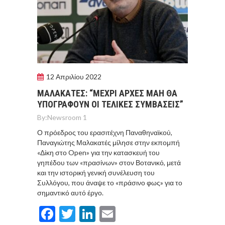
12 Απριλίου 2022
ΜΑΛΑΚΑΤΕΣ: “ΜΕΧΡΙ ΑΡΧΕΣ ΜΑΗ ΘΑ
ΥΠΟΓΡΑΦΟΥΝ ΟΙ ΤΕΛΙΚΕΣ ΣΥΜΒΑΣΕΙΣ”
By:
Newsroom 1
Ο πρόεδρος του ερασιτέχνη Παναθηναϊκού,
Παναγιώτης Μαλακατές μίλησε στην εκπομπή
«Δίκη στο Open» για την κατασκευή του
γηπέδου των «πρασίνων» στον Βοτανικό, μετά
και την ιστορική γενική συνέλευση του
Συλλόγου, που άναψε το «πράσινο φως» για το
σημαντικό αυτό έργο.
Facebook
Twitter
LinkedIn
Email