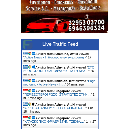
Live Traffic Feed
A visitor from
Salamina, Attiki
viewed
"
Active News - Η διαφορά στην ενημέρωση -
"
17
mins ago
A visitor from
Athens, Attiki
viewed "
ΣΤΟ
EUROGROUP ΟΙ ΑΠΟΦΑΣΕΙΣ ΓΙΑ ΤΗ ΝΕΑ…
"
26
mins ago
A visitor from
Irakleion, Kriti
viewed "
Page
not found - Active News - Η…
"
54 mins ago
A visitor from
Singapore
viewed
"
ΠΕΡΙΣΣΌΤΕΡΟΙ ΡΏΣΟΙ ΣΤΡΑΤΙΏΤΕΣ ΣΤΗΝ…
"
1
hr 7 mins ago
A visitor from
Athens, Attiki
viewed
"
ΑΡΙΣΤΕΑ ΓΙΑΝΝΟΥ: "ΕΠΙΤΥΧΙΑ ΕΙΝΑΙ ΝΑ…
"
1 hr
18 mins ago
A visitor from
Singapore
viewed
"
ΚΑΤΑΣΚΟΠΙΚΟ ΘΡΙΛΕΡ ΣΤΗΝ ΤΣΕΧΙΑ:…
"
1 hr 27
mins ago