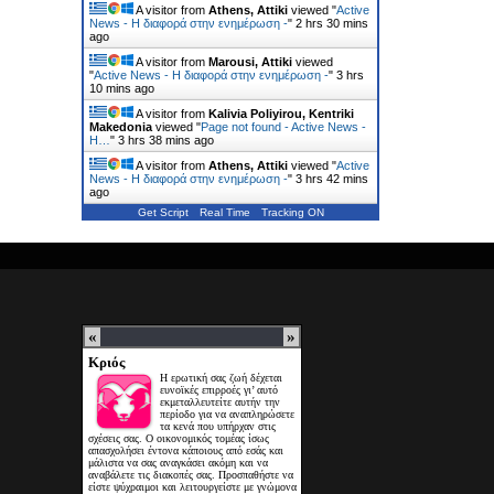
A visitor from
Athens, Attiki
viewed "
Active
News - Η διαφορά στην ενημέρωση -
"
2 hrs 30 mins
ago
A visitor from
Marousi, Attiki
viewed
"
Active News - Η διαφορά στην ενημέρωση -
"
3 hrs
10 mins ago
A visitor from
Kalivia Poliyirou, Kentriki
Makedonia
viewed "
Page not found - Active News -
Η…
"
3 hrs 38 mins ago
A visitor from
Athens, Attiki
viewed "
Active
News - Η διαφορά στην ενημέρωση -
"
3 hrs 42 mins
ago
Get Script
Real Time
Tracking ON