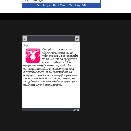
Get Script
Real Time
Tracking ON
Ζωδια