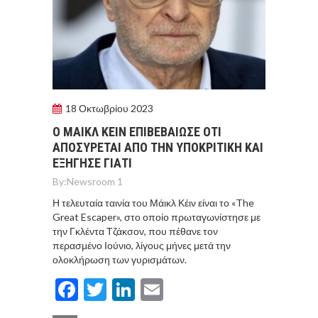
18 Οκτωβρίου 2023
Ο ΜΑΙΚΛ ΚΕΙΝ ΕΠΙΒΕΒΑΙΩΣΕ ΟΤΙ
ΑΠΟΣΥΡΕΤΑΙ ΑΠΟ ΤΗΝ ΥΠΟΚΡΙΤΙΚΗ ΚΑΙ
ΕΞΗΓΗΣΕ ΓΙΑΤΙ
By:
Newsroom 1
Η τελευταία ταινία του Μάικλ Κέιν είναι το «The
Great Escaper», στο οποίο πρωταγωνίστησε με
την Γκλέντα Τζάκσον, που πέθανε τον
περασμένο Ιούνιο, λίγους μήνες μετά την
ολοκλήρωση των γυρισμάτων.
Facebook
Twitter
LinkedIn
Email