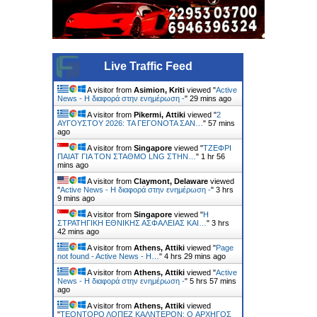
Live Traffic Feed
A visitor from
Asimion, Kriti
viewed "
Active
News - Η διαφορά στην ενημέρωση -
"
29 mins ago
A visitor from
Pikermi, Attiki
viewed "
2
ΑΥΓΟΥΣΤΟΥ 2026: ΤΑ ΓΕΓΟΝΟΤΑ ΣΑΝ…
"
57 mins
ago
A visitor from
Singapore
viewed "
ΤΖΕΦΡΙ
ΠΑΙΑΤ ΓΙΑ ΤΟΝ ΣΤΑΘΜΟ LNG ΣΤΗΝ…
"
1 hr 56
mins ago
A visitor from
Claymont, Delaware
viewed
"
Active News - Η διαφορά στην ενημέρωση -
"
3 hrs
9 mins ago
A visitor from
Singapore
viewed "
Η
ΣΤΡΑΤΗΓΙΚΗ ΕΘΝΙΚΗΣ ΑΣΦΑΛΕΙΑΣ ΚΑΙ…
"
3 hrs
42 mins ago
A visitor from
Athens, Attiki
viewed "
Page
not found - Active News - Η…
"
4 hrs 29 mins ago
A visitor from
Athens, Attiki
viewed "
Active
News - Η διαφορά στην ενημέρωση -
"
5 hrs 57 mins
ago
A visitor from
Athens, Attiki
viewed
"
ΤΕΟΝΤΟΡΟ ΛΟΠΕΖ ΚΑΛΝΤΕΡΟΝ: O ΑΡΧΗΓΟΣ