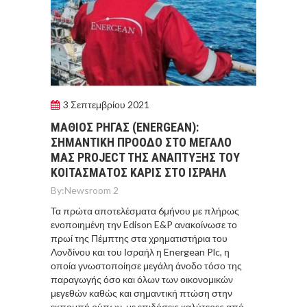
3 Σεπτεμβρίου 2021
ΜΑΘΙΟΣ ΡΗΓΑΣ (ENERGEAN):
ΣΗΜΑΝΤΙΚΗ ΠΡΟΟΔΟ ΣΤΟ ΜΕΓΑΛΟ
ΜΑΣ PROJECT ΤΗΣ ΑΝΑΠΤΥΞΗΣ ΤΟΥ
ΚΟΙΤΑΣΜΑΤΟΣ ΚΑΡΙΣ ΣΤΟ ΙΣΡΑΗΛ
By:
Newsroom 2
Τα πρώτα αποτελέσματα 6μήνου με πλήρως
ενοποιημένη την Edison E&P ανακοίνωσε το
πρωί της Πέμπτης στα χρηματιστήρια του
Λονδίνου και του Ισραήλ η Energean Plc, η
οποία γνωστοποίησε μεγάλη άνοδο τόσο της
παραγωγής όσο και όλων των οικονομικών
μεγεθών καθώς και σημαντική πτώση στην
εκπομπή ρύπων, με επιδόσεις καλύτερες από