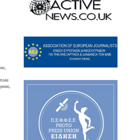
ας,
οποία
γειας.