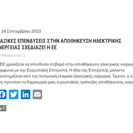
ΙΣ ΠΥΡΟΠΛΗΚΤΕΣ ΠΕΡΙΟΧΕΣ ΤΗΣ ΔΥΤΙΚΗΣ ΑΤΤΙΚΗΣ – ΣΤΟ
ΕΛΟΣ ΤΟΥΡΝΑΣ
28 Σεπτεμβρίου 2023
ΑΖΙΚΕΣ ΕΠΕΝΔΥΣΕΙΣ ΣΤΗΝ ΑΠΟΘΗΚΕΥΣΗ ΗΛΕΚΤΡΙΚΗΣ
ΝΕΡΓΕΙΑΣ ΣΧΕΔΙΑΖΕΙ Η ΕΕ
:
Newsroom 1
ΕΕ χρειάζεται να επενδύσει σοβαρά στην αποθήκευση ηλεκτρικής ενέργει
μφωνα με την Ευρωπαϊκή Επιτροπή. Η ιδέα της Επιτροπής μάλιστα
οστηρίζεται από την πολωνική εταιρεία ηλεκτρικής ενέργειας Tauron, η 
η προτείνει τη δημιουργία μιας ευρωπαϊκής τράπεζας αποθήκευσης ενέρ
Facebook
Twitter
LinkedIn
Email
0