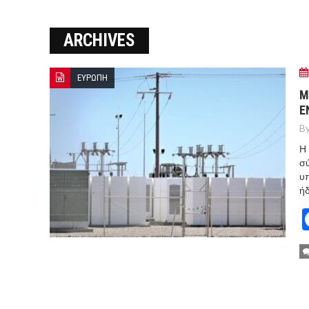
ΞΕΚΙΝΗΣΑΝ ΟΙ ΑΥΤΟΨΙΕΣ ΣΤ
ARCHIVES
ΠΟΡΤΟ ΓΕΡΜΕΝΟ Ο ΕΥΑΓΓ
ΕΥΡΩΠΗ
Μ
Ε
By
Η 
σύ
υπ
ήδ