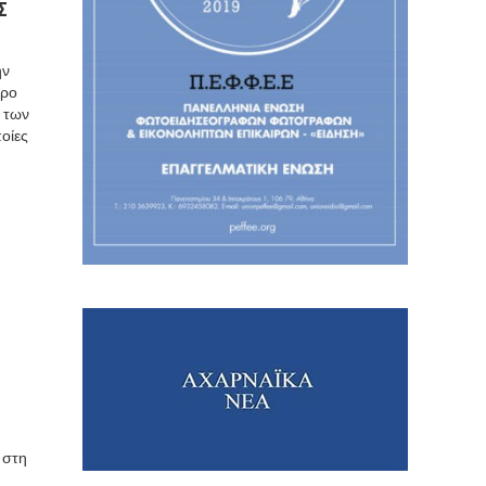
Σ
ην
δρο
ς των
οίες
 στη