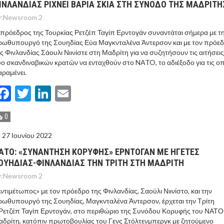
ΙΝΛΑΝΔΙΑΣ ΡΙΧΝΕΙ ΒΑΡΙΑ ΣΚΙΑ ΣΤΗ ΣΥΝΟΔΟ ΤΗΣ ΜΑΔΡΙΤΗ
:
Newsroom 2
πρόεδρος της Τουρκίας Ρετζέπ Ταγίπ Ερντογάν συναντάται σήμερα με τ
ρωθυπουργό της Σουηδίας Εύα Μαγκνταλένα Άντερσον και με τον πρόε
ς Φινλανδίας Σάουλι Νιινίστε στη Μαδρίτη για να συζητήσουν τις αιτήσει
ο σκανδιναβικών κρατών να ενταχθούν στο NATO, το αδιέξοδο για τις οπ
αραμένει.
Facebook
Twitter
LinkedIn
Email
0
27 Ιουνίου 2022
ΑΤΟ: «ΣΥΝΑΝΤΗΣΗ ΚΟΡΥΦΗΣ» ΕΡΝΤΟΓΑΝ ΜΕ ΗΓΕΤΕΣ
ΟΥΗΔΙΑΣ-ΦΙΝΛΑΝΔΙΑΣ ΤΗΝ ΤΡΙΤΗ ΣΤΗ ΜΑΔΡΙΤΗ
:
Newsroom 2
ντιμέτωπος» με τον πρόεδρο της Φινλανδίας, Σαούλι Νιινίστο, και την
ωθυπουργό της Σουηδίας, Μαγκνταλένα Άντερσον, έρχεται την Τρίτη
Ρετζέπ Ταγίπ Ερντογάν, στο περιθώριο της Συνόδου Κορυφής του ΝΑΤΟ
δρίτη, κατόπιν πρωτοβουλίας του Γενς Στόλτενμπεργκ με ζητούμενο