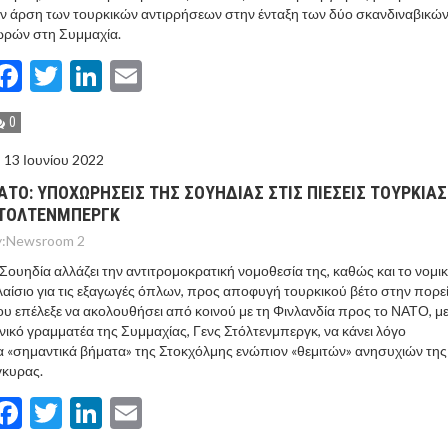
ν άρση των τουρκικών αντιρρήσεων στην ένταξη των δύο σκανδιναβικώ
ωρών στη Συμμαχία.
Facebook
Twitter
LinkedIn
Email
0
13 Ιουνίου 2022
ΑΤΟ: ΥΠΟΧΩΡΗΣΕΙΣ ΤΗΣ ΣΟΥΗΔΙΑΣ ΣΤΙΣ ΠΙΕΣΕΙΣ ΤΟΥΡΚΙΑΣ
ΤΟΛΤΕΝΜΠΕΡΓΚ
:
Newsroom 2
Σουηδία αλλάζει την αντιτρομοκρατική νομοθεσία της, καθώς και το νομι
αίσιο για τις εξαγωγές όπλων, προς αποφυγή τουρκικού βέτο στην πορε
υ επέλεξε να ακολουθήσει από κοινού με τη Φινλανδία προς το ΝΑΤΟ, με
νικό γραμματέα της Συμμαχίας, Γενς Στόλτενμπεργκ, να κάνει λόγο
α «σημαντικά βήματα» της Στοκχόλμης ενώπιον «θεμιτών» ανησυχιών της
γκυρας.
Facebook
Twitter
LinkedIn
Email