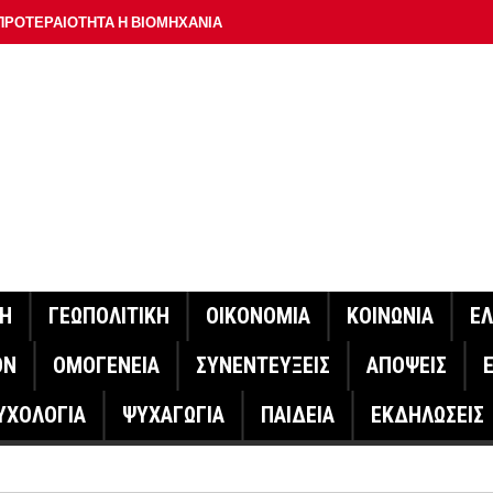
ΠΡΟΤΕΡΑΙΟΤΗΤΑ Η ΒΙΟΜΗΧΑΝΙΑ
ΟΝ ΣΠΟΥΔΑΙΟΤΕΡΟ ΕΡΜΗΝΕΥΤΗ ΛΑΚΗ ΧΑΛΚΙΑ –
ΑΦΕΙΟ ΑΘΗΝΩΝ
ΟΙΓΕΙ Η ΠΛΑΤΦΟΡΜΑ
ΓΟΝΟΤΑ ΣΑΝ ΣΗΜΕΡΑ
ΑΚΟΙΝΩΣΕ Ο ΜΗΤΣΟΤΑΚΗΣ ΓΙΑ ΤΟΥΣ ΠΥΡΟΠΛΗΚΤΟΥΣ
ΙΣ ΠΥΡΟΠΛΗΚΤΕΣ ΠΕΡΙΟΧΕΣ ΤΗΣ ΔΥΤΙΚΗΣ ΑΤΤΙΚΗΣ – ΣΤΟ
ΝΗ
ΓΕΩΠΟΛΙΤΙΚΗ
ΟΙΚΟΝΟΜΙΑ
ΚΟΙΝΩΝΙΑ
Ε
ΕΛΟΣ ΤΟΥΡΝΑΣ
ΟΝ
ΟΜΟΓΕΝΕΙΑ
ΣΥΝΕΝΤΕΥΞΕΙΣ
ΑΠΟΨΕΙΣ
ΗΝΑΣ ΕΡΕΥΝΗΤΗΣ ΣΤΗ ΔΑΝΙΑ ΣΧΕΔΙΑΖΕΙ DRONE ΓΙΑ ΤΗ
ΥΧΟΛΟΓΙΑ
ΨΥΧΑΓΩΓΙΑ
ΠΑΙΔΕΙΑ
ΕΚΔΗΛΩΣΕΙΣ
ΓΟΝΟΤΑ ΣΑΝ ΣΗΜΕΡΑ