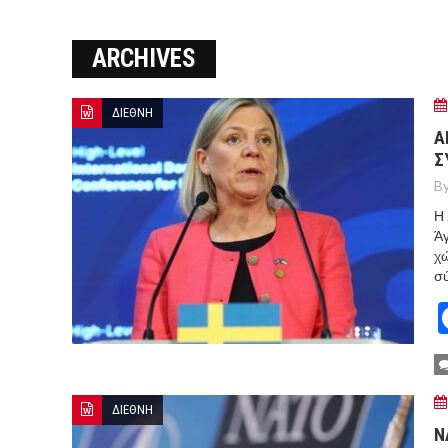
Ο ΠΑΝΟΣ ΑΒΡΑΜΟΠΟΥΛΟΣ Σ
ARCHIVES
8-26
Ο Πάνος Αβραμόπουλος στο 
ΔΙΕΘΝΗ
A
Σ
By
Η 
Άγ
χ
σύ
ΔΙΕΘΝΗ
N