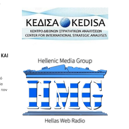
ν
 ΚΑΙ
κό
ία
 τον