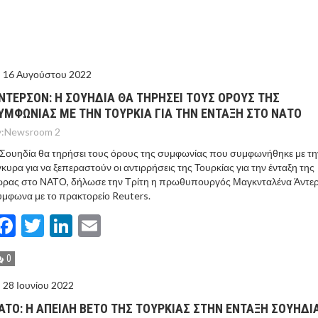
ΤΟ ΚΕΝΤΡΙΚΟ ΔΕΛΤΙΟ ΤΟΥ KONTRA – KONTRA NEWS 4-
MEGA NEWS – «NOW» με τον Βασίλη Σφήνα 3-8-26 !
16 Αυγούστου 2022
ΝΤΕΡΣΟΝ: Η ΣΟΥΗΔΙΑ ΘΑ ΤΗΡΗΣΕΙ ΤΟΥΣ ΟΡΟΥΣ ΤΗΣ
ΥΜΦΩΝΙΑΣ ΜΕ ΤΗΝ ΤΟΥΡΚΙΑ ΓΙΑ ΤΗΝ ΕΝΤΑΞΗ ΣΤΟ ΝΑΤΟ
:
Newsroom 2
Σουηδία θα τηρήσει τους όρους της συμφωνίας που συμφωνήθηκε με τη
κυρα για να ξεπεραστούν οι αντιρρήσεις της Τουρκίας για την ένταξη της
ώρας στο ΝΑΤΟ, δήλωσε την Τρίτη η πρωθυπουργός Μαγκνταλένα Άντε
μφωνα με το πρακτορείο Reuters.
Facebook
Twitter
LinkedIn
Email
0
28 Ιουνίου 2022
ATO: Η ΑΠΕΙΛΗ ΒΕΤΟ ΤΗΣ ΤΟΥΡΚΙΑΣ ΣΤΗΝ ΕΝΤΑΞΗ ΣΟΥΗΔΙ