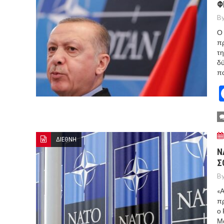
Φ
By
Ο 
π
τη
δύ
π
ΔΙΕΘΝΗ
Ν
Σ
By
«Α
πρ
ο 
Μα