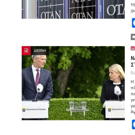
τη
χ
ΔΙΕΘΝΗ
Ν
Σ
By
Η 
πλ
πο
γε
γι
Ά