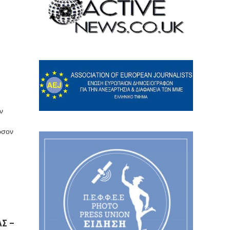
ν
ρσον
ΑΣ –